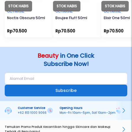
STOK HABIS
STOK HABIS
STOK HABIS
OCTARINE
OCTARINE
OCTARINE
Noctis Obscura 50ml
Boujee Fluff 50ml
Elixir One 50ml
Rp70.500
Rp70.500
Rp70.500
Beauty
in One Click
Subscribe Now!
Subscribe
Customer Service
Opening Hours
Pa
+62 813 1000 9066
Mon–Fri 10am–5pm, Sat 10am–2pm
On
Temukan Promo Produk Kecantikan hingga Skincare dan Makeup
Terbaik di BeautyHaul