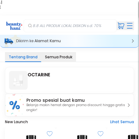
 |
E
kir
iah
8.8 ALL PRODUK LOKAL DISKON s.d. 70%
Dikirim ke
Alamat Kamu
Tentang Brand
Semua Produk
OCTARINE
Promo spesial buat kamu
Belanja makin hemat dengan promo discount hingga gratis
ongkir!
New Launch
Lihat Semua