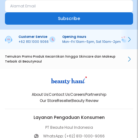
Subscribe
Customer Service
Opening Hours
Pa
+62 813 1000 9066
Mon–Fri 10am–5pm, Sat 10am–2pm
On
Temukan Promo Produk Kecantikan hingga Skincare dan Makeup
Terbaik di BeautyHaul
About Us
Contact Us
Careers
Partnership
Our Store
Reseller
Beauty Review
Layanan Pengaduan Konsumen
PT Beaute Haul Indonesia
WhatsApp:
(+62) 813-1000-9066