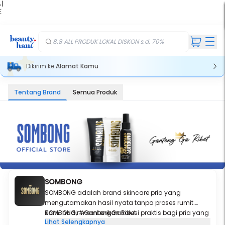
 |
E
kir
iah
8.8 ALL PRODUK LOKAL DISKON s.d. 70%
Dikirim ke
Alamat Kamu
Tentang Brand
Semua Produk
SOMBONG
SOMBONG adalah brand skincare pria yang
mengutamakan hasil nyata tanpa proses rumit.
Kami hadir memberikan solusi praktis bagi pria yang
SOMBONG, #GantengGaRibet
Lihat Selengkapnya
membutuhkan perawatan ringkas untuk melawan