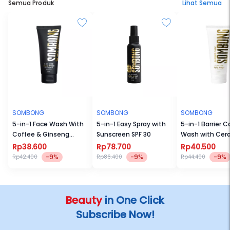
Semua Produk
Lihat Semua
SOMBONG
SOMBONG
SOMBONG
5-in-1 Face Wash With
5-in-1 Easy Spray with
5-in-1 Barrier C
Coffee & Ginseng
Sunscreen SPF 30
Wash with Cer
100ml
100ml
Rp38.600
Rp78.700
Rp40.500
-9%
-9%
-9%
Rp42.400
Rp86.400
Rp44.400
Beauty
in One Click
Subscribe Now!