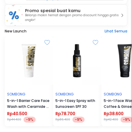
kulit kusam, minyak berlebih, dan pemulihan skin
Promo spesial buat kamu
barrier. Lewat formula multifungsi, kami memangkas
Belanja makin hemat dengan promo discount hingga gratis
rutinitas panjang menjadi paket ganteng yang
ongkir!
efisien. SOMBONG percaya kulit terawat adalah kunci
tampil maskulin dan percaya diri setiap hari.
New Launch
Lihat Semua
SOMBONG
SOMBONG
SOMBONG
5-in-1 Barrier Care Face
5-in-1 Easy Spray with
5-in-1 Face Wa
Wash with Ceramide NP
Sunscreen SPF 30
Coffee & Gins
100ml
100ml
Rp40.500
Rp78.700
Rp38.600
-9%
-9%
-9%
Rp44.400
Rp86.400
Rp42.400