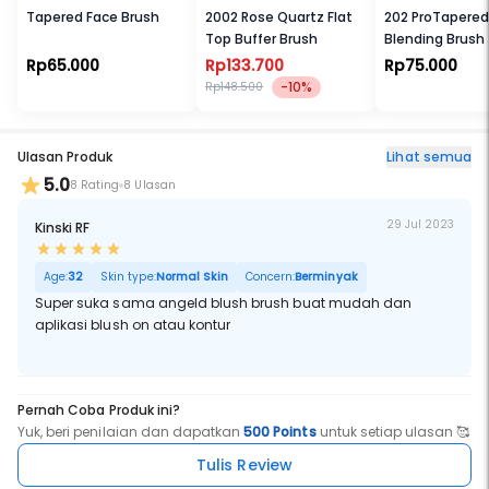
Tapered Face Brush
2002 Rose Quartz Flat
202 ProTapered
Top Buffer Brush
Blending Brush
Rp65.000
Rp133.700
Rp75.000
-10%
Rp148.500
Ulasan Produk
Lihat semua
5.0
8 Rating
8 Ulasan
29 Jul 2023
Kinski RF
Age:
32
Skin type:
Normal Skin
Concern:
Berminyak
Super suka sama angeld blush brush buat mudah dan
aplikasi blush on atau kontur
Pernah Coba Produk ini?
Yuk, beri penilaian dan dapatkan
500 Points
untuk setiap ulasan 🥰
Tulis Review