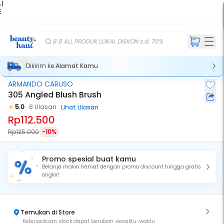
 |
E
kir
iah
8.8 ALL PRODUK LOKAL DISKON s.d. 70%
Dikirim ke
Alamat Kamu
ARMANDO CARUSO
305 Angled Blush Brush
5.0
8 Ulasan
Lihat Ulasan
Rp112.500
Rp125.000
-10%
Promo spesial buat kamu
Belanja makin hemat dengan promo discount hingga gratis
ongkir!
Temukan di Store
Ketersediaan stock dapat berubah sewaktu-waktu