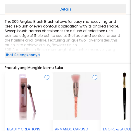
Details
The 305 Angled Blush Brush allows for easy manoeuvring and
precise blush or even contour application with its angled shape.
Sweep brush across cheekbones for a flush of color then use
pointed edge of the brush to sculpt the face and contour around
the hairline and jawline. Featuring unique two-layer bristles, this
brush is to achieve a silky, flawless finish.
305 Angled Blush Brush memungkinkan untuk manuver yang
mudah dan aplikasi blush on atau kontur dengan tepat. Sapulah
Lihat Selengkapnya
kuas di tulang pipi untuk mencapai warna yang diinginkan,
kemudian gunakan ujung kuas yang runcing untuk mengkontur di
Produk yang Mungkin Kamu Suka
sekitar garis rambut dan rahang. Menampilkan bulu dua lapis
yang unik, sikat ini di desain untuk mencapai hasil yang halus dan
sempurna.
Height: 16 cm
Material: Synthetic
Armando Caruso makeup brushes are made with vegan friendly,
cruelty-free synthetic but soft and high quality bristles.
BEAUTY CREATIONS
ARMANDO CARUSO
LA GIRL & LA C