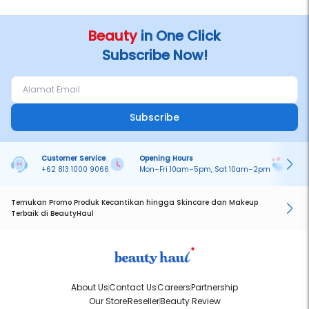
Beauty
in One Click
Subscribe Now!
Subscribe
Customer Service
Opening Hours
Pa
+62 813 1000 9066
Mon–Fri 10am–5pm, Sat 10am–2pm
On
Temukan Promo Produk Kecantikan hingga Skincare dan Makeup
Terbaik di BeautyHaul
About Us
Contact Us
Careers
Partnership
Our Store
Reseller
Beauty Review