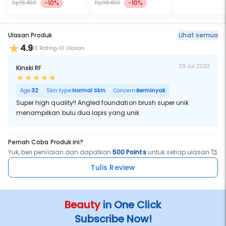
-10%
-10%
Rp76.450
Rp98.450
Ulasan Produk
Lihat semua
4.9
10 Rating
10 Ulasan
29 Jul 2023
Kinski RF
Age:
32
Skin type:
Normal Skin
Concern:
Berminyak
Super high quality!! Angled foundation brush super unik
menampilkan bulu dua lapis yang unik
Pernah Coba Produk ini?
Yuk, beri penilaian dan dapatkan
500 Points
untuk setiap ulasan 🥰
Tulis Review
Beauty
in One Click
Subscribe Now!