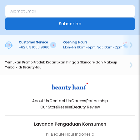
Subscribe
Customer Service
Opening Hours
Pa
+62 813 1000 9066
Mon–Fri 10am–5pm, Sat 10am–2pm
On
Temukan Promo Produk Kecantikan hingga Skincare dan Makeup
Terbaik di BeautyHaul
About Us
Contact Us
Careers
Partnership
Our Store
Reseller
Beauty Review
Layanan Pengaduan Konsumen
PT Beaute Haul Indonesia