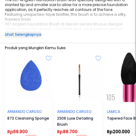
slanted tip and smaller size to allow for a more precise foundation
application, as it perfectly reaches all contours of the face.
Featuring unique two-layer bristles, this brush is to achieve a silky,
flawless finish.
307 Angled Foundation Brush di desain secara khusus dengan
ujung miring dan ukuran yang lebih kecil untuk memungkinkan
aplikasi foundation yang lebih tepat dan dengan sempurna
Lihat Selengkapnya
mencapai semua kontur wajah. Menampilkan bulu dua lapis yang
unik, kuas ini telah di rancang untuk mencapai hasil yang halus
Produk yang Mungkin Kamu Suka
dan sempurna.
Height: 15 cm
Material: Synthetic
Armando Caruso makeup brushes are made with vegan friendly,
cruelty-free synthetic but soft and high quality bristles.
ARMANDO CARUSO
ARMANDO CARUSO
LAMICA
873 Cleansing Sponge
2306 Luxe Detailing
Tapered Face B
Brush
Rp68.900
Rp88.700
Rp200.000