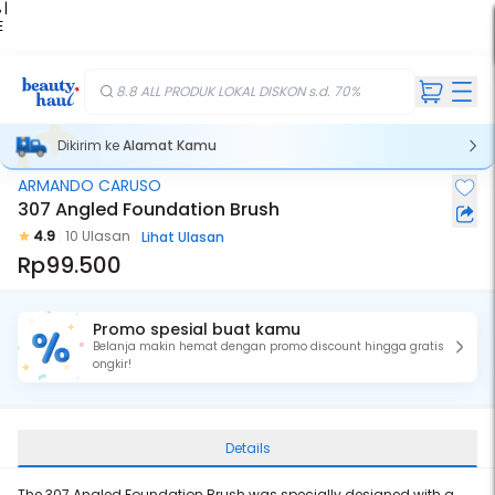
 |
E
kir
iah
8.8 ALL PRODUK LOKAL DISKON s.d. 70%
Dikirim ke
Alamat Kamu
ARMANDO CARUSO
307 Angled Foundation Brush
4.9
10 Ulasan
Lihat Ulasan
Rp99.500
Promo spesial buat kamu
Belanja makin hemat dengan promo discount hingga gratis
ongkir!
Details
The 307 Angled Foundation Brush was specially designed with a