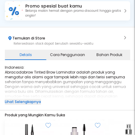
Promo spesial buat kamu
Belanja makin hemat dengan promo discount hingga gratis
ongkir!
Temukan di Store
Ketersediaan stock dapat berubah sewaktu-waktu
Details
Cara Penggunaan
Bahan Produk
Indonesia:
Abracadabrow Tinted Brow Laminator adalah produk yang
mengatur alis alami agar tampak lebih rapi dan terisi sempurna
seharian tanpa menyebabkan gumpalan yang mengganggu.
Dengan warna ash yang universal sehingga cocok untuk semua
warna bulu alis. Diformulasikan dengan formula tahan air,
smudge-free serta cepat kering, sehingga dapat digunakan
sendiri atau untuk melapisi di atas produk alis lainnya untuk
Lihat Selengkapnya
tampilan natural.
Perhatian: Gunakan pembersih berbasis minyak untuk menghapus
Produk yang Mungkin Kamu Suka
produk.
English:
Abracadabrow Tinted Brow Laminator is a product that sets natural
brows for a perfectly filled look all day without causing clumps. With