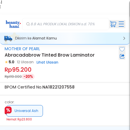
 |
E
kir
iah
8.8 ALL PRODUK LOKAL DISKON s.d. 70%
Dikirim ke
Alamat Kamu
MOTHER OF PEARL
Abracadabrow Tinted Brow Laminator
5.0
12 Ulasan
Lihat Ulasan
Rp95.200
Rp119.000
-20%
BPOM Certified No.
NA18221207558
color:
Universal Ash
Hemat
Rp23.800