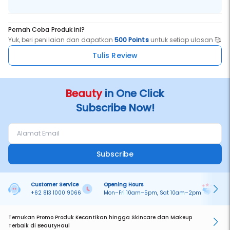
Pernah Coba Produk ini?
Yuk, beri penilaian dan dapatkan
500 Points
untuk setiap ulasan 🥰
Tulis Review
Beauty
in One Click
Subscribe Now!
Subscribe
Customer Service
Opening Hours
Pa
+62 813 1000 9066
Mon–Fri 10am–5pm, Sat 10am–2pm
On
Temukan Promo Produk Kecantikan hingga Skincare dan Makeup
Terbaik di BeautyHaul