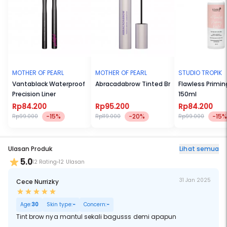
a universal ash color that is suitable for all eyebrow hair colors.
Formulated with a water-resistant, smudge-free, and quick-drying
formula, so it can be used alone or to layer over other brow products
for a natural look.
Attention: Use an oil based cleanser to remove the product.
MOTHER OF PEARL
MOTHER OF PEARL
STUDIO TROPIK
Vantablack Waterproof
Abracadabrow Tinted Brow Laminator
Flawless Primi
Precision Liner
150ml
Rp84.200
Rp95.200
Rp84.200
-15%
-20%
-15%
Rp99.000
Rp119.000
Rp99.000
Ulasan Produk
Lihat semua
5.0
12 Rating
12 Ulasan
31 Jan 2025
Cece Nurrizky
Age:
30
Skin type:
-
Concern:
-
Tint brow nya mantul sekali bagusss demi apapun