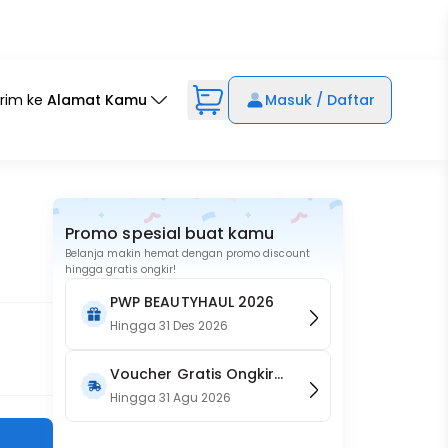
irim ke
Alamat Kamu
Masuk / Daftar
Promo spesial buat kamu
Belanja makin hemat dengan promo discount
hingga gratis ongkir!
PWP BEAUTYHAUL 2026
Hingga
31 Des 2026
Voucher Gratis Ongkir
15RB (Only on Website)
Hingga
31 Agu 2026