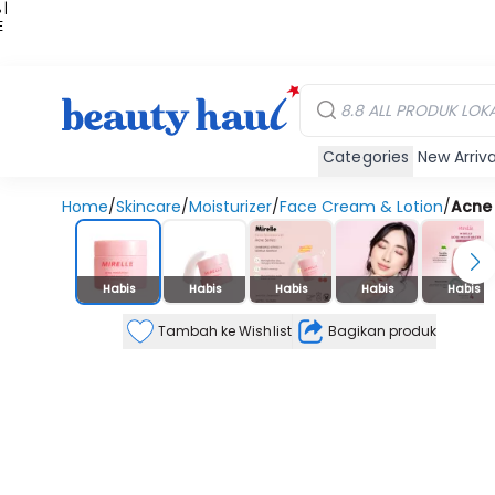
 |
E
kir
iah
Categories
New Arriva
Home
/
Skincare
/
Moisturizer
/
Face Cream & Lotion
/
Acne 
Stok Habis
Habis
Habis
Habis
Habis
Habis
Tambah ke Wishlist
Bagikan produk