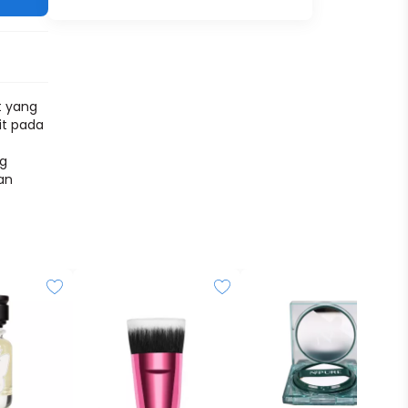
t yang
t pada
ng
an