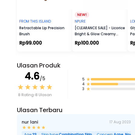
FROM THIS ISLAND
NPURE
LO
Retractable Lip Precision
[CLEARANCE SALE] - Licorice
Gl
Brush
Bright & Glow Creamy
Pa
Light Moisturizer
Rp99.000
Rp100.000
R
Ulasan Produk
4.6
/5
5
4
3
8 Rating
8 Ulasan
Ulasan Terbaru
nur lani
17 Aug 2023
Age:
23
Skin type:
Combination Skin
Concern:
Acne, Noda 