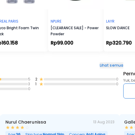
REAL PARIS
NPURE
LAYR
yco Bright Foam Twin
[CLEARANCE SALE] - Power
SLOW DANCE
ck
Powder
p160.158
Rp99.000
Rp320.790
Lihat semua
Pern
5
2
0
Yuk, b
3
1
0
0
Nurul Chaerunissa
Gall
13 Aug 2023
Hitam, Kulit Kering, Berminyak, Pori Besar
Age:
36
Skin type:
Normal Skin
Concern:
Anti Aging
Age: