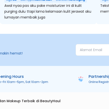
Awal nyaa pas aku pake moisturizer ini di kulit
Teks
purging dulu ttapi lama kelamaan kulit jerawat aku
memb
lumayan membaik juga
makin hemat!
ening Hours
Partnersh
n–Fri 10am–5pm, Sat 10am–2pm
Online Regist
dan Makeup Terbaik di BeautyHaul