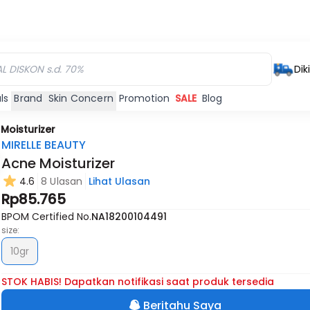
Dik
ls
Brand
Skin Concern
Promotion
SALE
Blog
Moisturizer
MIRELLE BEAUTY
Acne Moisturizer
4.6
8 Ulasan
Lihat Ulasan
Habis
Rp85.765
BPOM Certified No.
NA18200104491
size:
10gr
STOK HABIS! Dapatkan notifikasi saat produk tersedia
Beritahu Saya