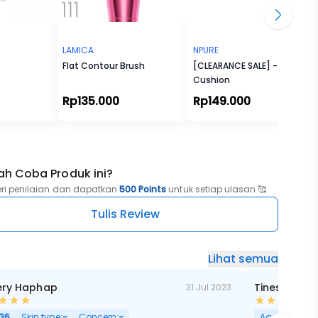
LAMICA
NPURE
Flat Contour Brush
[CLEARANCE SALE] - Power
Cushion
Rp135.000
Rp149.000
ah Coba Produk ini?
eri penilaian dan dapatkan
500 Points
untuk setiap ulasan 🥰
Tulis Review
Lihat semua
ery Haphap
Tinesyah Sy
31 Jul 2023
36
Skin type:
-
Concern:
-
Age:
29
Skin