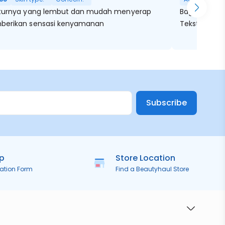
turnya yang lembut dan mudah menyerap
Bagus acne m
erikan sensasi kenyamanan
Teksturnya 
Subscribe
ip
Store Location
ration Form
Find a Beautyhaul Store