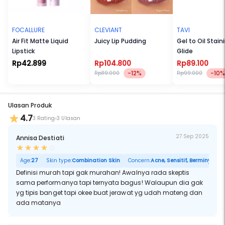
FOCALLURE
CLEVIANT
TAVI
Air Fit Matte Liquid
Juicy Lip Pudding
Gel to Oil Stain
Lipstick
Glide
Rp42.899
Rp104.800
Rp89.100
-12%
-10%
Rp119.000
Rp99.000
Ulasan Produk
4.7
3 Rating
3 Ulasan
27 Sep 2025
Annisa Destiati
Age:
27
Skin type:
Combination Skin
Concern:
Acne, Sensitif, Berminyak, P
Definisi murah tapi gak murahan! Awalnya rada skeptis
sama performanya tapi ternyata bagus! Walaupun dia gak
yg tipis banget tapi okee buat jerawat yg udah mateng dan
ada matanya