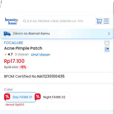
 |
E
kir
iah
8.8 ALL PRODUK LOKAL DISKON s.d. 70%
Dikirim ke
Alamat Kamu
FOCALLURE
Acne Pimple Patch
4.7
3 Ulasan
Lihat Ulasan
Rp17.100
Rp18.000
-5%
BPOM Certified No.
NA11230100435
Color:
Day FA186 01
Night FA186 02
Hemat
Rp900