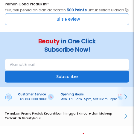
Pernah Coba Produk ini?
Yuk, beri penilaian dan dapatkan
500 Points
untuk setiap ulasan 🥰
Tulis Review
Beauty
in One Click
Subscribe Now!
Subscribe
Customer Service
Opening Hours
Pa
+62 813 1000 9066
Mon–Fri 10am–5pm, Sat 10am–2pm
On
Temukan Promo Produk Kecantikan hingga Skincare dan Makeup
Terbaik di BeautyHaul