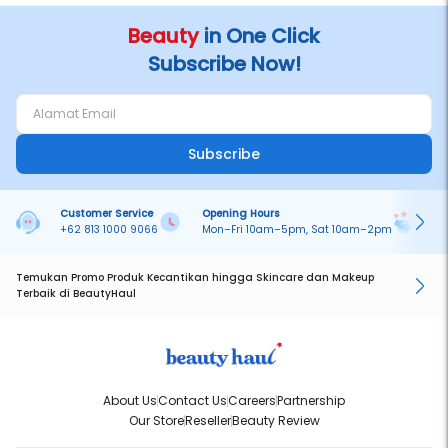
Beauty
in One Click
Subscribe Now!
Subscribe
Customer Service
Opening Hours
Pa
+62 813 1000 9066
Mon–Fri 10am–5pm, Sat 10am–2pm
On
Temukan Promo Produk Kecantikan hingga Skincare dan Makeup
Terbaik di BeautyHaul
About Us
Contact Us
Careers
Partnership
Our Store
Reseller
Beauty Review