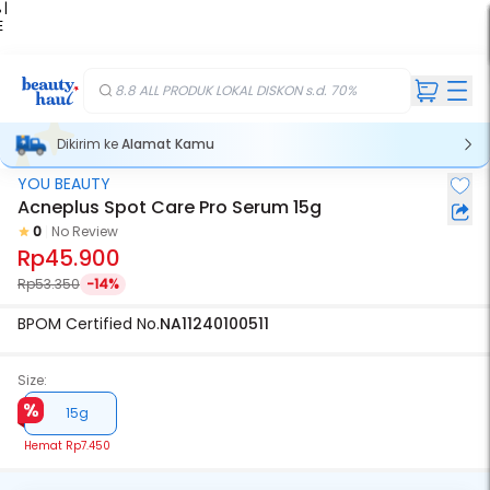
 |
E
kir
iah
8.8 ALL PRODUK LOKAL DISKON s.d. 70%
Dikirim ke
Alamat Kamu
YOU BEAUTY
Acneplus Spot Care Pro Serum 15g
0
No Review
Rp45.900
Rp53.350
-14%
BPOM Certified No.
NA11240100511
Size:
15g
Hemat
Rp7.450