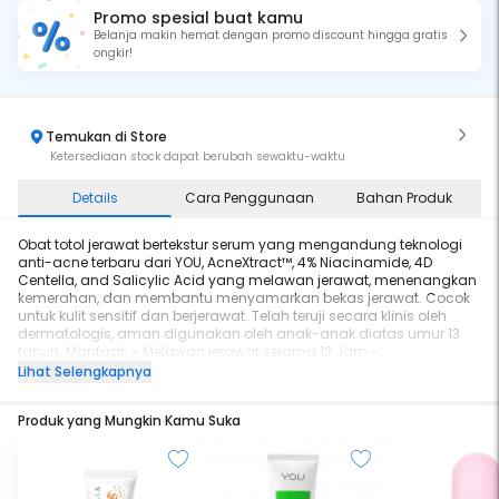
Promo spesial buat kamu
Belanja makin hemat dengan promo discount hingga gratis
ongkir!
Temukan di Store
Ketersediaan stock dapat berubah sewaktu-waktu
Details
Cara Penggunaan
Bahan Produk
Obat totol jerawat bertekstur serum yang mengandung teknologi
anti-acne terbaru dari YOU, AcneXtract™, 4% Niacinamide, 4D
Centella, and Salicylic Acid yang melawan jerawat, menenangkan
kemerahan, dan membantu menyamarkan bekas jerawat. Cocok
untuk kulit sensitif dan berjerawat. Telah teruji secara klinis oleh
dermatologis, aman digunakan oleh anak-anak diatas umur 13
tahun. Manfaat: - Melawan jerawat selama 12 Jam -
Menyamarkan bekas jerawat dalam 7 Hari - Menangkan
Lihat Selengkapnya
kemerahan
Produk yang Mungkin Kamu Suka