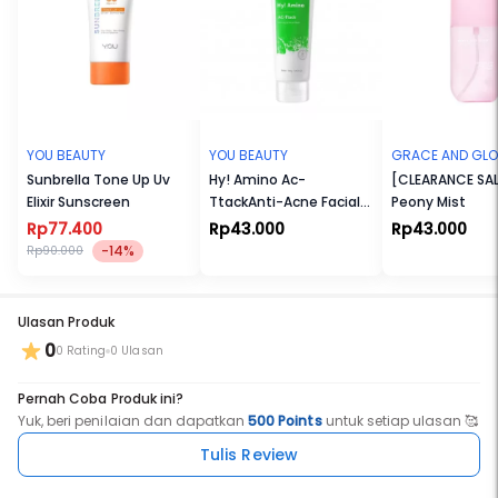
YOU BEAUTY
YOU BEAUTY
GRACE AND GL
Sunbrella Tone Up Uv
Hy! Amino Ac-
[CLEARANCE SAL
Elixir Sunscreen
TtackAnti-Acne Facial
Peony Mist
Wash
Rp77.400
Rp43.000
Rp43.000
-14%
Rp90.000
Ulasan Produk
0
0 Rating
0 Ulasan
Pernah Coba Produk ini?
Yuk, beri penilaian dan dapatkan
500 Points
untuk setiap ulasan 🥰
Tulis Review