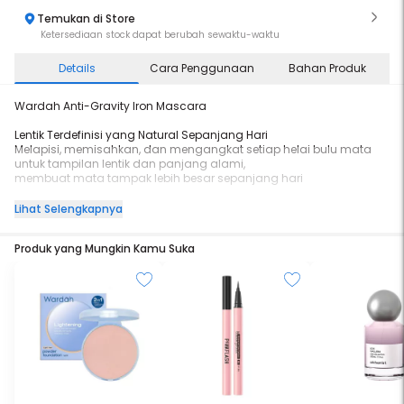
Temukan di Store
Ketersediaan stock dapat berubah sewaktu-waktu
Details
Cara Penggunaan
Bahan Produk
Wardah Anti-Gravity Iron Mascara
Lentik Terdefinisi yang Natural Sepanjang Hari
Melapisi, memisahkan, dan mengangkat setiap helai bulu mata
untuk tampilan lentik dan panjang alami,
membuat mata tampak lebih besar sepanjang hari
Lengthening | Natural Volumizing | Curling | Separating | Ringan | No
Lihat Selengkapnya
Clumpy
Hasil Bulu Mata Presisi
Produk yang Mungkin Kamu Suka
Aplikator ramping (0,42 mm) yang mudah menjangkau dari akar
hingga ujung serta bulu mata bawah dan
sudut mata untuk mengaplikasikan jumlah produk yang merata
Easy to Use | Aplikasi Presisi
24 jam tahan lama, 24 jam Smudgeproof, 24 jam Waterproof
-