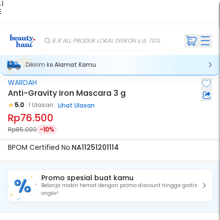
 |
E
kir
iah
8.8 ALL PRODUK LOKAL DISKON s.d. 70%
Dikirim ke
Alamat Kamu
WARDAH
Anti-Gravity Iron Mascara 3 g
5.0
1 Ulasan
Lihat Ulasan
Rp76.500
Rp85.000
-10%
BPOM Certified No.
NA11251201114
Promo spesial buat kamu
Belanja makin hemat dengan promo discount hingga gratis
ongkir!