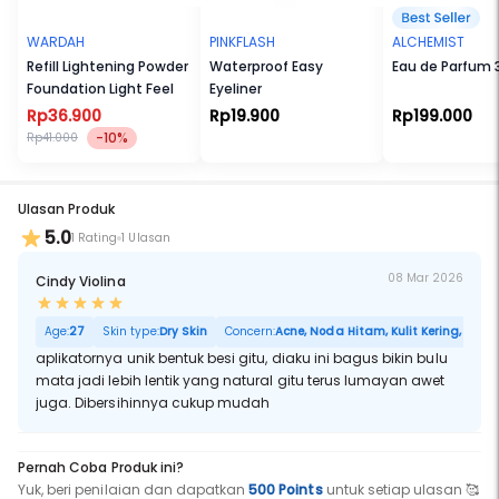
WARDAH
PINKFLASH
ALCHEMIST
Refill Lightening Powder
Waterproof Easy
Eau de Parfum 
Foundation Light Feel
Eyeliner
Rp36.900
Rp19.900
Rp199.000
-10%
Rp41.000
Ulasan Produk
5.0
1 Rating
1 Ulasan
08 Mar 2026
Cindy Violina
Age:
27
Skin type:
Dry Skin
Concern:
Acne, Noda Hitam, Kulit Kering, Sensit
aplikatornya unik bentuk besi gitu, diaku ini bagus bikin bulu
mata jadi lebih lentik yang natural gitu terus lumayan awet
juga. Dibersihinnya cukup mudah
Pernah Coba Produk ini?
Yuk, beri penilaian dan dapatkan
500 Points
untuk setiap ulasan 🥰