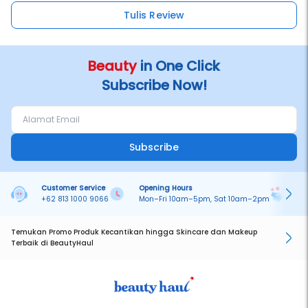
Tulis Review
Beauty
in One Click
Subscribe Now!
Subscribe
Customer Service
Opening Hours
Pa
+62 813 1000 9066
Mon–Fri 10am–5pm, Sat 10am–2pm
On
Temukan Promo Produk Kecantikan hingga Skincare dan Makeup
Terbaik di BeautyHaul