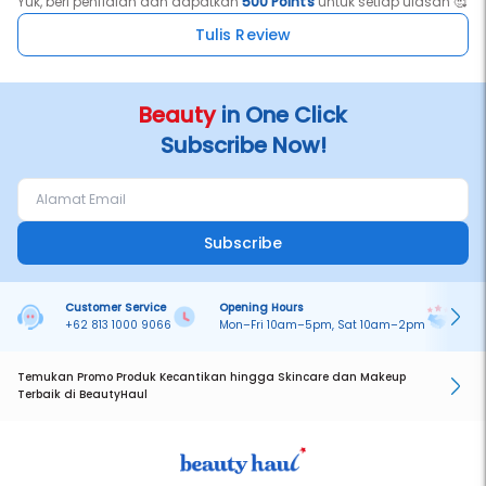
Yuk, beri penilaian dan dapatkan
500 Points
untuk setiap ulasan 🥰
Tulis Review
Beauty
in One Click
Subscribe Now!
Subscribe
Customer Service
Opening Hours
Pa
+62 813 1000 9066
Mon–Fri 10am–5pm, Sat 10am–2pm
On
Temukan Promo Produk Kecantikan hingga Skincare dan Makeup
Terbaik di BeautyHaul