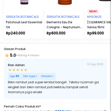
Terumbu Karang. Tersertifikasi Halal.
SENSATIA BOTANICALS
SENSATIA BOTANICALS
MYKONOS
Patchouli Leaf Essential
Elements Eau De
[CLEARANCE SAL
Oil
Cologne - Neptunium
Sansa 15ml
(Np)
Rp240.000
Rp600.000
Rp99.000
Ulasan Produk
5.0
4 Rating
4 Ulasan
10 Aug 2023
Rian Adrian
Age:
40
Skin type:
-
Concern:
-
Bikin rambut jadi super lembut banget . Tekstur nyaman ga
lengket dan bikin rambut jadi berkilau tampak sehat.
Aromanya juga enakk
Pernah Coba Produk ini?