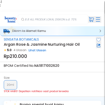
 |
E
kir
iah
8.8 ALL PRODUK LOKAL DISKON s.d. 70%
Dikirim ke
Alamat Kamu
SENSATIA BOTANICALS
Stok Habis
Argan Rose & Jasmine Nurturing Hair Oil
5.0
4 Ulasan
Lihat Ulasan
Rp210.000
BPOM Certified No.
NA18171002620
Size:
20ml
STOK HABIS! Dapatkan notifikasi saat produk tersedia
Promo spesial buat kamu