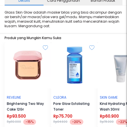
Details
Cara Penggunaan
Bahan Produk
Glass Skin Glow adalah masker bilas yang bisa dicampur dengan
air bersih/air mawar/aloe vera gel/madu. Mampu melembabkan
wajah, merawat kulit, menutrisikan kulit serta mencerahkan wajah
kusam. Mengandung oat.
Produk yang Mungkin Kamu Suka
REVELINE
CLEORA
SKIN GAME
Brightening Two Way
Pore Glow Exfoliating
Kind Hydrating 
Cake 12Gr
Toner
Wash 30ml
Rp93.500
Rp75.700
Rp60.900
-15%
-20%
-22%
Rp110.000
Rp94.600
Rp78.000