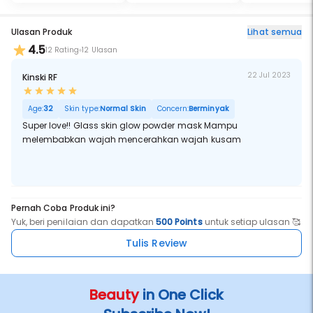
Ulasan Produk
Lihat semua
4.5
12 Rating
12 Ulasan
22 Jul 2023
Kinski RF
Age:
32
Skin type:
Normal Skin
Concern:
Berminyak
Super love!! Glass skin glow powder mask Mampu
melembabkan wajah mencerahkan wajah kusam
Pernah Coba Produk ini?
Yuk, beri penilaian dan dapatkan
500 Points
untuk setiap ulasan 🥰
Tulis Review
Beauty
in One Click