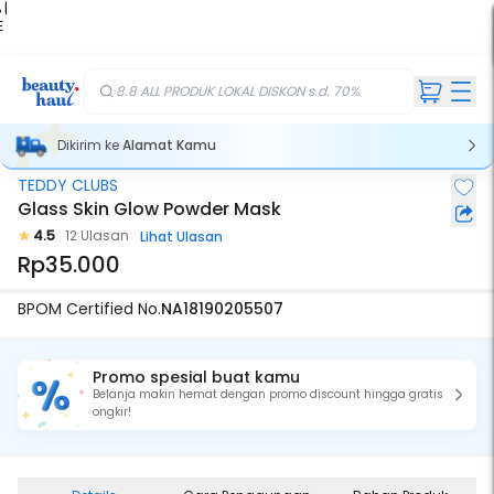
 |
E
kir
iah
8.8 ALL PRODUK LOKAL DISKON s.d. 70%
Dikirim ke
Alamat Kamu
TEDDY CLUBS
Glass Skin Glow Powder Mask
4.5
12 Ulasan
Lihat Ulasan
Rp35.000
BPOM Certified No.
NA18190205507
Promo spesial buat kamu
Belanja makin hemat dengan promo discount hingga gratis
ongkir!