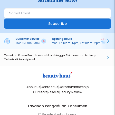
Subscribe Now!
Subscribe
Customer Service
Opening Hours
Pa
+62 813 1000 9066
Mon–Fri 10am–5pm, Sat 10am–2pm
On
Temukan Promo Produk Kecantikan hingga Skincare dan Makeup
Terbaik di BeautyHaul
About Us
Contact Us
Careers
Partnership
Our Store
Reseller
Beauty Review
Layanan Pengaduan Konsumen
PT Beaute Haul Indonesia