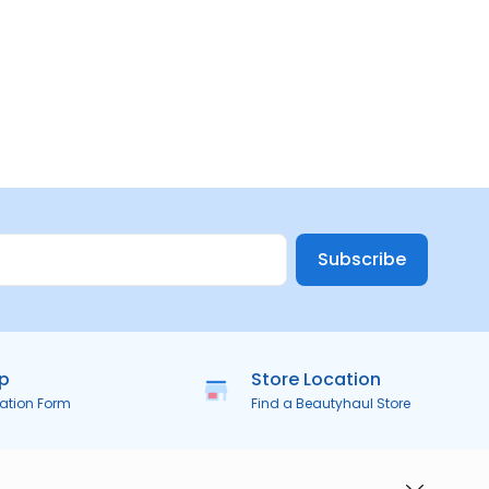
Subscribe
ip
Store Location
ration Form
Find a Beautyhaul Store