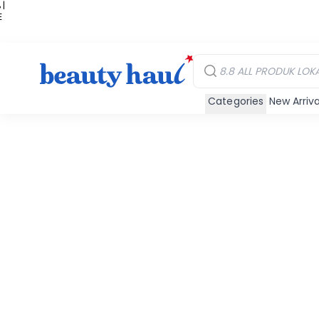
 |
E
kir
iah
Categories
New Arriva