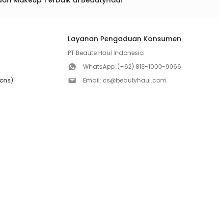
dan Makeup Terbaik di BeautyHaul
Layanan Pengaduan Konsumen
PT Beaute Haul Indonesia
WhatsApp:
(+62) 813-1000-9066
ions)
Email:
cs@beautyhaul.com
Direktorat Jenderal Perlindungan Konsumen dan Te
olicy
Kementrian Perdagangan Republik Indonesia
WhatsApp:
(+62) 853-1111-1010
Follow us!
Copyright ©2026 PT BEAUTE HAUL INDONESIA