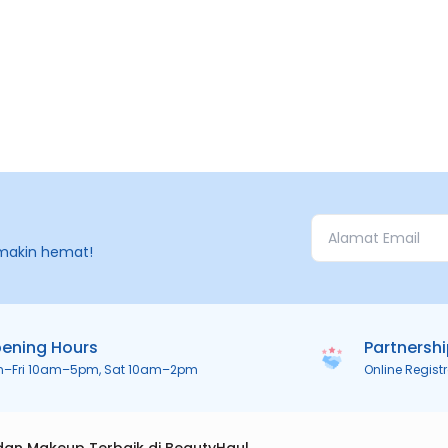
makin hemat!
ening Hours
Partnersh
n–Fri 10am–5pm, Sat 10am–2pm
Online Regist