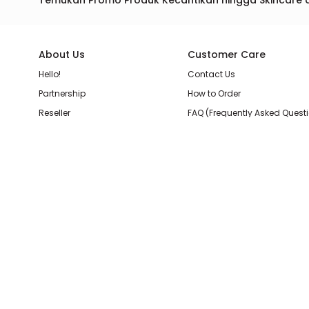
Temukan Promo Produk Kecantikan hingga Skincare 
About Us
Customer Care
Hello!
Contact Us
Partnership
How to Order
Reseller
FAQ (Frequently Asked Quest
Join Our Team
Membership Loyalty Points
Store Location
Shipping, Delivery, & Return P
Beauty Review
Terms & Conditions
Privacy Policy
Pilihan Pembayaran