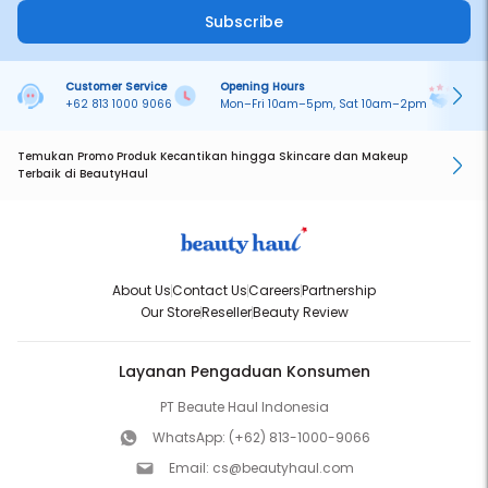
Subscribe
Customer Service
Opening Hours
Pa
+62 813 1000 9066
Mon–Fri 10am–5pm, Sat 10am–2pm
On
Temukan Promo Produk Kecantikan hingga Skincare dan Makeup
Terbaik di BeautyHaul
About Us
Contact Us
Careers
Partnership
Our Store
Reseller
Beauty Review
Layanan Pengaduan Konsumen
PT Beaute Haul Indonesia
WhatsApp:
(+62) 813-1000-9066
Email:
cs@beautyhaul.com