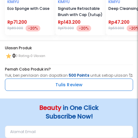
KIMIYU
KIMIYU
KIMIYU
Eco Sponge with Case
Signature Retractable
Deep Cleansin
Brush with Cap (tutup)
Rp71.200
Rp143.200
Rp47.200
-20%
-20%
-20
Rp89.000
Rp179.000
Rp59.000
Ulasan Produk
0
0 Rating
0 Ulasan
Pernah Coba Produk ini?
Yuk, beri penilaian dan dapatkan
500 Points
untuk setiap ulasan 🥰
Tulis Review
Beauty
in One Click
Subscribe Now!