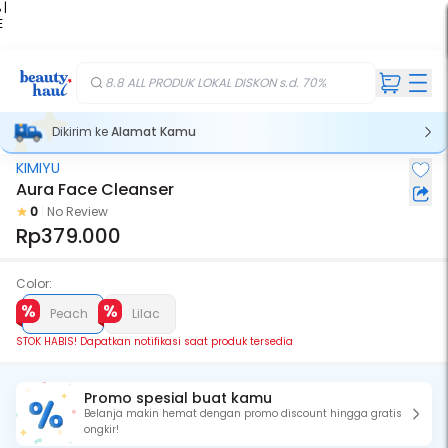
 |
E
kir
iah
8.8 ALL PRODUK LOKAL DISKON s.d. 70%
Dikirim ke
Alamat Kamu
KIMIYU
Stok Habis
Aura Face Cleanser
0
No Review
Rp379.000
Color:
Peach
Lilac
STOK HABIS! Dapatkan notifikasi saat produk tersedia
Promo spesial buat kamu
Belanja makin hemat dengan promo discount hingga gratis
ongkir!