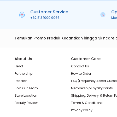
Customer Service
Op
+62 813 1000 9066
Mo
Temukan Promo Produk Kecantikan hingga Skincare 
About Us
Customer Care
Hello!
Contact Us
Partnership
How to Order
Reseller
FAQ (Frequently Asked Quest
Join Our Team
Membership Loyalty Points
Store Location
Shipping, Delivery, & Return P
Beauty Review
Terms & Conditions
Privacy Policy