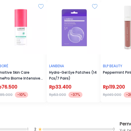
meredakan kemerahan akibat iritasi atau jerawat ringan, sehing
tampak lebih halus dan merata.
3. Purifying & Mattifying
Mengangkat kotoran dan sisa minyak berlebih dari dalam pori,
sekaligus memberikan efek matte yang menyegarkan tanpa
membuat kulit terasa kering. Cocok untuk kulit berminyak ata
berjerawat.
BORÉ
LANBENA
BLP BEAUTY
nsitive Skin Care
Hydra-Gel Eye Patches (14
Peppermint Pin
nePro Biome Intensive
Pcs/7 Pairs)
ne Serum
p76.500
Rp33.400
Rp119.200
85.000
-10%
Rp53.000
-37%
Rp149.000
-2
Pern
1
2
0
Yuk, b