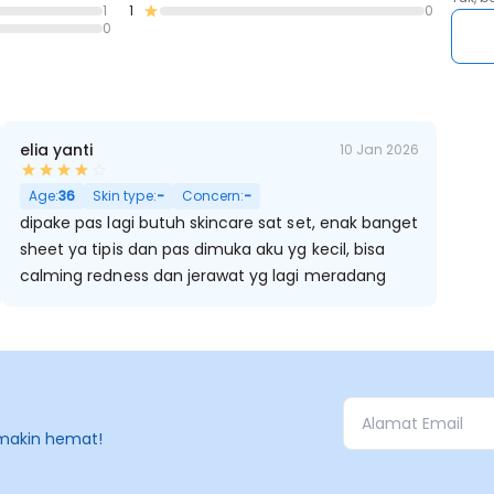
1
1
0
0
elia yanti
10 Jan 2026
t Kering, Sensitif
Age:
36
Skin type:
-
Concern:
-
dipake pas lagi butuh skincare sat set, enak banget
sheet ya tipis dan pas dimuka aku yg kecil, bisa
calming redness dan jerawat yg lagi meradang
makin hemat!