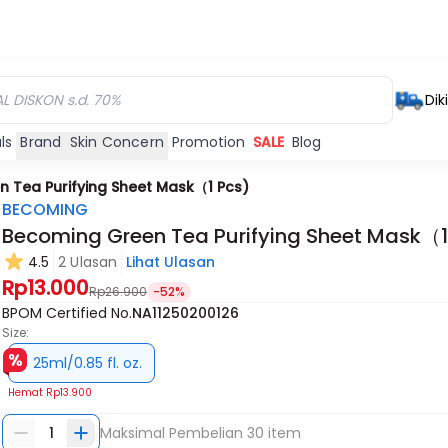
Dik
ls
Brand
Skin Concern
Promotion
SALE
Blog
 Tea Purifying Sheet Mask（1 Pcs)
BECOMING
Becoming Green Tea Purifying Sheet Mask（1
4.5
2 Ulasan
Lihat Ulasan
Rp13.000
Rp26.900
-52%
BPOM Certified No.
NA11250200126
Size:
25ml/0.85 fl. oz.
Hemat
Rp13.900
1
Maksimal Pembelian
30
item