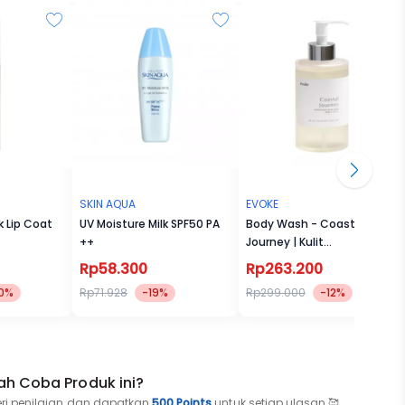
ga kulit
u mudah
SKIN AQUA
EVOKE
k Lip Coat
UV Moisture Milk SPF50 PA
Body Wash - Coastal
++
Journey | Kulit
sensitif/Luka Kering
Rp58.300
Rp263.200
(300ml)
0%
Rp71.928
-19%
Rp299.000
-12%
ah Coba Produk ini?
eri penilaian dan dapatkan
500 Points
untuk setiap ulasan 🥰