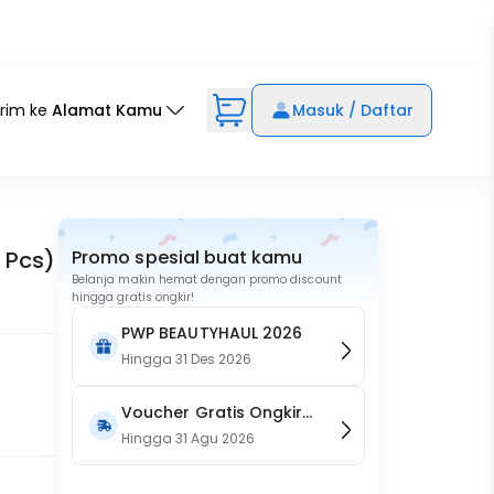
irim ke
Alamat Kamu
Masuk / Daftar
 Pcs)
Promo spesial buat kamu
Belanja makin hemat dengan promo discount
hingga gratis ongkir!
PWP BEAUTYHAUL 2026
Hingga
31 Des 2026
Voucher Gratis Ongkir
15RB (Only on Website)
Hingga
31 Agu 2026