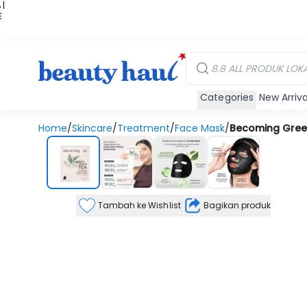
 |
E
kir
iah
Categories
New Arriva
Home
/
Skincare
/
Treatment
/
Face Mask
/
Becoming Green
Tambah ke Wishlist
Bagikan produk