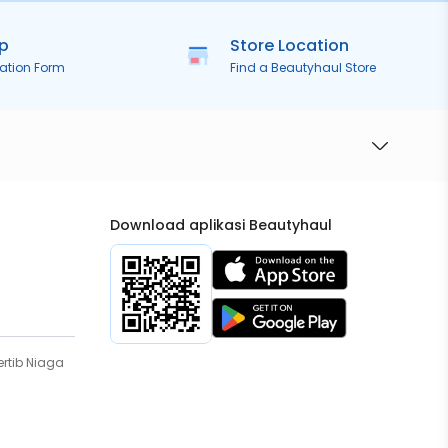
ip
Store Location
ration Form
Find a Beautyhaul Store
Download aplikasi Beautyhaul
rtib Niaga