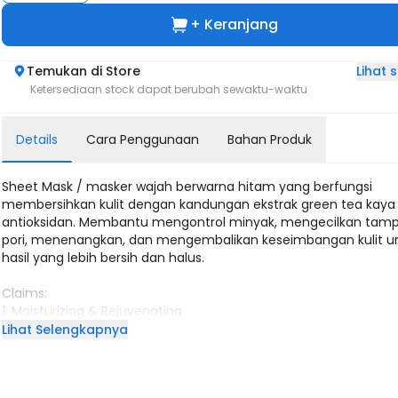
+ Keranjang
Lihat
Temukan di Store
Ketersediaan stock dapat berubah sewaktu-waktu
Details
Cara Penggunaan
Bahan Produk
Sheet Mask / masker wajah berwarna hitam yang berfungsi
membersihkan kulit dengan kandungan ekstrak green tea kaya
antioksidan. Membantu mengontrol minyak, mengecilkan tamp
pori, menenangkan, dan mengembalikan keseimbangan kulit u
hasil yang lebih bersih dan halus.
Claims:
1. Moisturizing & Rejuvenating
Memberikan hidrasi mendalam untuk menjaga kulit tetap lemb
Lihat Selengkapnya
kenyal, dan segar.
2. Refine pores & Reduce Redness
Membantu menyamarkan tampilan pori-pori besar sekaligus