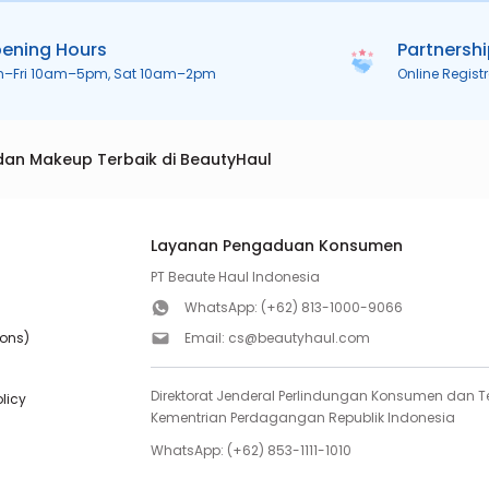
ening Hours
Partnersh
n–Fri 10am–5pm, Sat 10am–2pm
Online Regist
dan Makeup Terbaik di BeautyHaul
Layanan Pengaduan Konsumen
PT Beaute Haul Indonesia
WhatsApp:
(+62) 813-1000-9066
ions)
Email:
cs@beautyhaul.com
Direktorat Jenderal Perlindungan Konsumen dan Te
olicy
Kementrian Perdagangan Republik Indonesia
WhatsApp:
(+62) 853-1111-1010