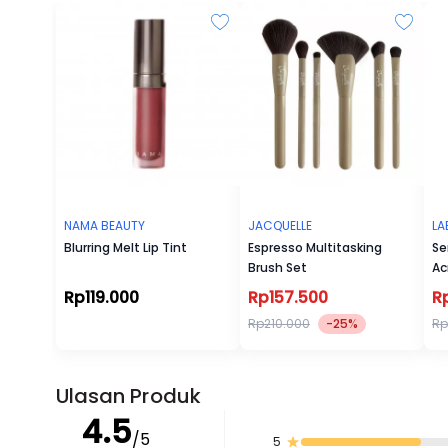
NAMA BEAUTY
JACQUELLE
LA
Blurring Melt Lip Tint
Espresso Multitasking
Se
Brush Set
Ac
Ac
Rp119.000
Rp157.500
R
Rp210.000
-25%
Rp
Ulasan Produk
4.5
/5
5