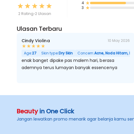
4
3
2 Rating
2 Ulasan
Ulasan Terbaru
Cindy Violina
10 May 2026
Age:
27
Skin type:
Dry Skin
Concern:
Acne, Noda Hitam, Kuli
enak banget dipake pas malem hari, berasa
ademnya terus lumayan banyak essencenya
Beauty
in One Click
Jangan lewatkan promo menarik agar belanja kamu se