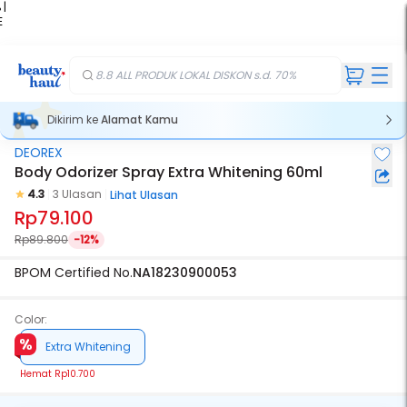
 |
E
kir
iah
8.8 ALL PRODUK LOKAL DISKON s.d. 70%
Dikirim ke
Alamat Kamu
DEOREX
Body Odorizer Spray Extra Whitening 60ml
4.3
3 Ulasan
Lihat Ulasan
Rp79.100
Rp89.800
-12%
BPOM Certified No.
NA18230900053
Color:
Extra Whitening
Hemat
Rp10.700