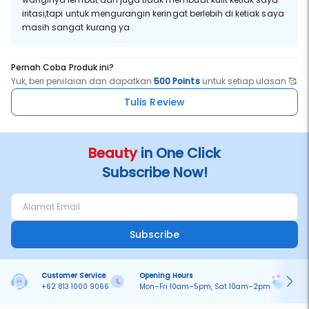
iritasi,tapi untuk mengurangin keringat berlebih di ketiak saya
masih sangat kurang ya .
Pernah Coba Produk ini?
Yuk, beri penilaian dan dapatkan
500 Points
untuk setiap ulasan 🥰
Tulis Review
Beauty
in One Click
Subscribe Now!
Subscribe
Customer Service
Opening Hours
Pa
+62 813 1000 9066
Mon–Fri 10am–5pm, Sat 10am–2pm
On