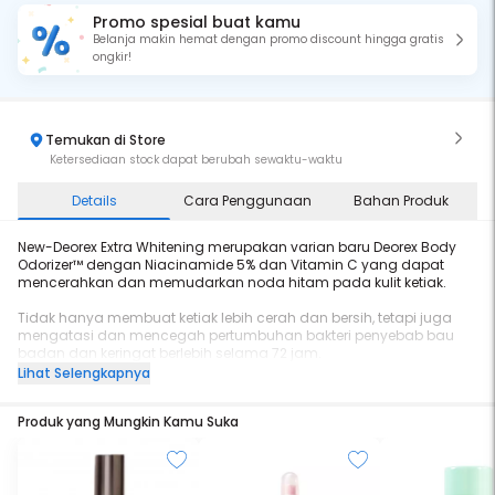
Promo spesial buat kamu
Belanja makin hemat dengan promo discount hingga gratis
ongkir!
Temukan di Store
Ketersediaan stock dapat berubah sewaktu-waktu
Details
Cara Penggunaan
Bahan Produk
New-Deorex Extra Whitening merupakan varian baru Deorex Body
Odorizer™ dengan Niacinamide 5% dan Vitamin C yang dapat
mencerahkan dan memudarkan noda hitam pada kulit ketiak.
Tidak hanya membuat ketiak lebih cerah dan bersih, tetapi juga
mengatasi dan mencegah pertumbuhan bakteri penyebab bau
badan dan keringat berlebih selama 72 jam.
Lihat Selengkapnya
Varian ini juga mengandung teknologi masking fragrance yang
mampu menetralisir bau badan menyengat dalam hitungan detik
Produk yang Mungkin Kamu Suka
serta memberikan stress relieving sensation
-Niacinamide 5%
Mencerahkan dan memudarkan noda hitam
-Vitamin C