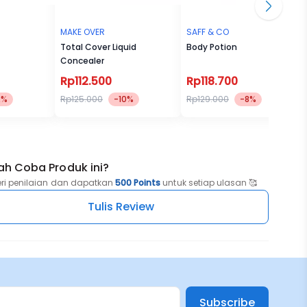
MAKE OVER
SAFF & CO
Total Cover Liquid
Body Potion
Concealer
Rp112.500
Rp118.700
2%
Rp125.000
-10%
Rp129.000
-8%
ah Coba Produk ini?
eri penilaian dan dapatkan
500 Points
untuk setiap ulasan 🥰
Tulis Review
Subscribe