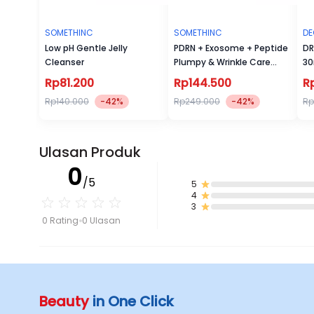
SOMETHINC
SOMETHINC
DE
Low pH Gentle Jelly
PDRN + Exosome + Peptide
DR
Cleanser
Plumpy & Wrinkle Care
30
Serum
Rp81.200
Rp144.500
R
Rp140.000
-42%
Rp249.000
-42%
Rp
Ulasan Produk
0
/5
5
4
3
0 Rating
0 Ulasan
Beauty
in One Click