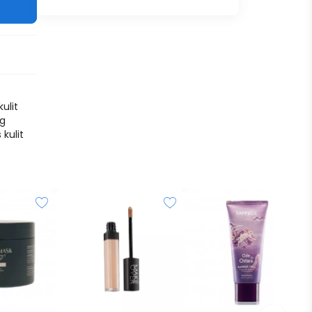
ulit
ng
kulit