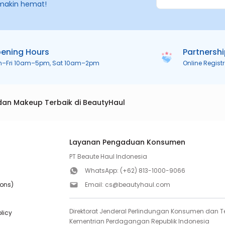
makin hemat!
ening Hours
Partnersh
n–Fri 10am–5pm, Sat 10am–2pm
Online Regist
dan Makeup Terbaik di BeautyHaul
Layanan Pengaduan Konsumen
PT Beaute Haul Indonesia
WhatsApp:
(+62) 813-1000-9066
ions)
Email:
cs@beautyhaul.com
Direktorat Jenderal Perlindungan Konsumen dan Te
olicy
Kementrian Perdagangan Republik Indonesia