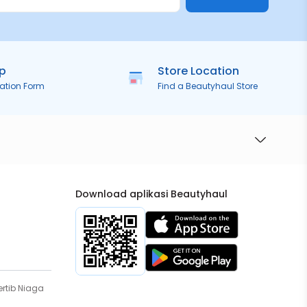
ip
Store Location
ration Form
Find a Beautyhaul Store
Download aplikasi Beautyhaul
rtib Niaga