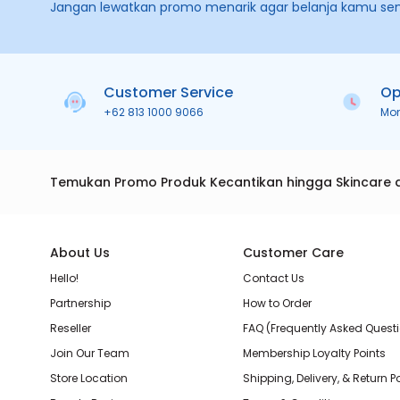
Jangan lewatkan promo menarik agar belanja kamu se
Customer Service
Op
+62 813 1000 9066
Mo
Temukan Promo Produk Kecantikan hingga Skincare 
About Us
Customer Care
Hello!
Contact Us
Partnership
How to Order
Reseller
FAQ (Frequently Asked Quest
Join Our Team
Membership Loyalty Points
Store Location
Shipping, Delivery, & Return P