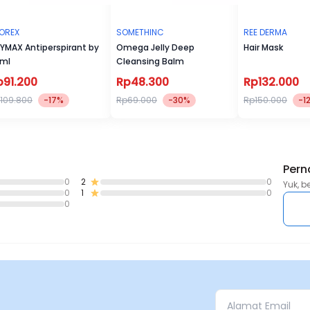
OREX
SOMETHINC
REE DERMA
YMAX Antiperspirant by
Omega Jelly Deep
Hair Mask
ml
Cleansing Balm
p91.200
Rp48.300
Rp132.000
109.800
-17%
Rp69.000
-30%
Rp150.000
-1
Pern
0
2
0
Yuk, b
0
1
0
0