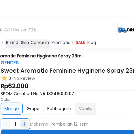
Dik
ls
Brand
Skin Concern
Promotion
SALE
Blog
omatic Feminine Hyginene Spray 23ml
GENDES
Sweet Aromatic Feminine Hyginene Spray 23
0
No Review
Habis
Rp62.000
BPOM Certified No.
NA 18241600207
Color:
Mango
Grape
Bubblegum
Vanilla
1
Maksimal Pembelian
12
item