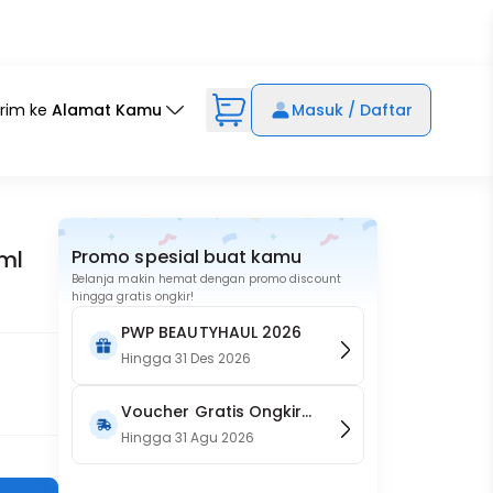
irim ke
Alamat Kamu
Masuk / Daftar
ml
Promo spesial buat kamu
Belanja makin hemat dengan promo discount
hingga gratis ongkir!
PWP BEAUTYHAUL 2026
Hingga
31 Des 2026
Voucher Gratis Ongkir
15RB (Only on Website)
Hingga
31 Agu 2026