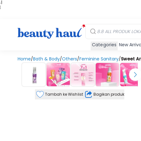
 |
E
kir
iah
Categories
New Arriva
Home
/
Bath & Body
/
Others
/
Feminine Sanitary
/
Sweet Ar
Tambah ke Wishlist
Bagikan produk