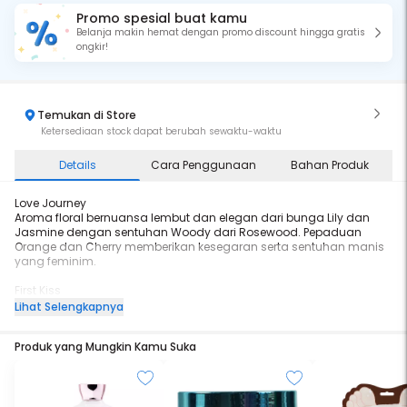
Promo spesial buat kamu
Belanja makin hemat dengan promo discount hingga gratis
ongkir!
Temukan di Store
Ketersediaan stock dapat berubah sewaktu-waktu
Details
Cara Penggunaan
Bahan Produk
Love Journey
Aroma floral bernuansa lembut dan elegan dari bunga Lily dan
Jasmine dengan sentuhan Woody dari Rosewood. Pepaduan
Orange dan Cherry memberikan kesegaran serta sentuhan manis
yang feminim.
First Kiss
Aroma Powdery Floral yang lembut dan manis dpadukan dengan
Lihat Selengkapnya
Citrus dan Muguet yang segar serta sentuhan Vanilla,
Sandalwood, dan Amber yang hangat
Produk yang Mungkin Kamu Suka
Spill The Night
Kombinasi wangi yang mewah dan berkelas, perpaduan buah
cherry manis dan kelapa menciptakan kesan elegan.