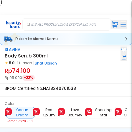
 |
E
kir
iah
8.8 ALL PRODUK LOKAL DISKON s.d. 70%
Dikirim ke
Alamat Kamu
SLAVINA
Body Scrub 300ml
5.0
1 Ulasan
Lihat Ulasan
Rp74.100
Rp95.000
-22%
BPOM Certified No.
NA18240701538
Color:
Ocean
Red
Love
Shooting
Cru
Dream
Opium
Journey
Star
On 
Hemat
Rp20.900