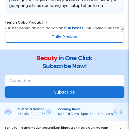
gampang dibilas dan wanginya cukup tahan lama
Pernah Coba Produk ini?
Yuk, beri penilaian dan dapatkan
500 Points
untuk setiap ulasan 🥰
Tulis Review
Beauty
in One Click
Subscribe Now!
Subscribe
Customer Service
Opening Hours
Pa
+62 813 1000 9066
Mon–Fri 10am–5pm, Sat 10am–2pm
On
Temukan Promo Produk Kecantikan hingga Skincare dan Makeup