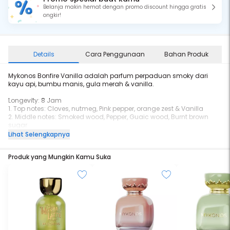
Belanja makin hemat dengan promo discount hingga gratis
ongkir!
Details
Cara Penggunaan
Bahan Produk
Mykonos Bonfire Vanilla adalah parfum perpaduan smoky dari
kayu api, bumbu manis, gula merah & vanilla.
Longevity: 8 Jam
1. Top notes: Cloves, nutmeg, Pink pepper, orange zest & Vanilla
2. Middle notes: Smoked wood, Pepper, Guaic wood, Burnt brown
sugar
3. Base notes: Smoked Wood, Vanilla, marshmallow, caramel
Lihat Selengkapnya
Produk yang Mungkin Kamu Suka