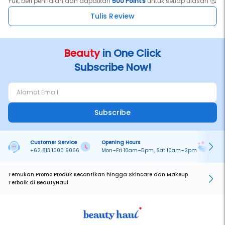
Yuk, beri penilaian dan dapatkan
500 Points
untuk setiap ulasan 🥰
Tulis Review
Beauty
in One Click
Subscribe Now!
Subscribe
Customer Service
Opening Hours
Pa
+62 813 1000 9066
Mon–Fri 10am–5pm, Sat 10am–2pm
On
Temukan Promo Produk Kecantikan hingga Skincare dan Makeup
Terbaik di BeautyHaul