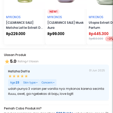
MYKONOS
MYKONOS
MYKONOS
[CLEARANCE SALE]
[CLEARANCE SALE] Musk
Utopia Extrait 
Matcha Latte Extrait De
Aura
Parfum
Parfum
Rp229.000
Rp99.000
Rp445.300
-3
Rp459.000
Ulasan Produk
5.0
1 Rating
1 Ulasan
01 Jun 2025
Hafizha Daffa
Age:
23
Skin type:
-
Concern:
-
udah punya 3 varian per vanilla nya mykonos karena secinta
ituuu, awet, ga ngebekas di baju, love bgtt
Pernah Coba Produk ini?