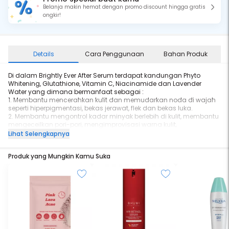
Belanja makin hemat dengan promo discount hingga gratis
ongkir!
Details
Cara Penggunaan
Bahan Produk
Di dalam Brightly Ever After Serum terdapat kandungan Phyto
Whitening, Glutathione, Vitamin C, Niacinamide dan Lavender
Water yang dimana bermanfaat sebagai :
1. Membantu mencerahkan kulit dan memudarkan noda di wajah
seperti hiperpigmentasi, bekas jerawat, flek dan bekas luka.
2. Membantu mengontrol kadar minyak berlebih di kulit, membantu
mengeceilkan pori-pori, mengimprovisasi warna kulit,
menghaluskan kerutan dan juga garis di kulit.
Lihat Selengkapnya
3. Membantu menutrisi dan melembabkan kulit.
4. Membantu membuat kulit menjadi lebih relax dan calm.
Produk yang Mungkin Kamu Suka
5. Bekerja sebagai antioxidant dan juga sebagai anti pollution.