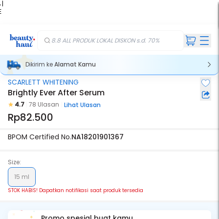
 |
E
kir
iah
8.8 ALL PRODUK LOKAL DISKON s.d. 70%
Dikirim ke
Alamat Kamu
SCARLETT WHITENING
Stok Habis
Brightly Ever After Serum
4.7
78 Ulasan
Lihat Ulasan
Rp82.500
BPOM Certified No.
NA18201901367
Size:
15 ml
STOK HABIS! Dapatkan notifikasi saat produk tersedia
Promo spesial buat kamu