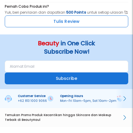
Pernah Coba Produk ini?
Yuk, beri penilaian dan dapatkan
500 Points
untuk setiap ulasan 🥰
Tulis Review
Beauty
in One Click
Subscribe Now!
Subscribe
Customer Service
Opening Hours
Pa
+62 813 1000 9066
Mon–Fri 10am–5pm, Sat 10am–2pm
On
Temukan Promo Produk Kecantikan hingga Skincare dan Makeup
Terbaik di BeautyHaul