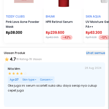
TEDDY CLUBS
BHUMI
SKIN AQUA
Pink Lava Acne Powder
HPR Retinol Serum
UV Moisture Ge
Mask
PA++
Rp38.000
Rp239.600
Rp63.300
-42%
-12%
Rp412.965
Rp71.928
Ulasan Produk
Lihat semua
4.7
78 Rating
78 Ulasan
28 Aug 2024
Nita Mm
Age:
27
Skin type:
-
Concern:
-
Oke juga ini serum scarlett suka aku daya serap nya cukup
cepet juga