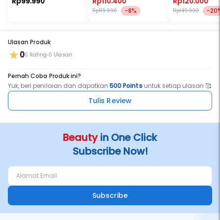
Rp99.990
Rp110.400
Rp120.000
-8%
-20
Rp119.990
Rp149.990
5. Petunjuk penggunaan
Ulasan Produk
AKURASI WARNA: Perbedaan foto warna kuku dengan warna asli
0
kuku mungkin terjadi dikarenakan jenis layar monitor perangkat
0 Rating
0 Ulasan
yang berbeda-beda."
Pernah Coba Produk ini?
Yuk, beri penilaian dan dapatkan
500 Points
untuk setiap ulasan 🥰
Tulis Review
Beauty
in One Click
Subscribe Now!
Subscribe