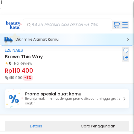
 |
E
kir
iah
8.8 ALL PRODUK LOKAL DISKON s.d. 70%
Dikirim ke
Alamat Kamu
EZE NAILS
Brown This Way
0
No Review
Rp110.400
Rp119.990
-8%
Promo spesial buat kamu
Belanja makin hemat dengan promo discount hingga gratis
ongkir!
Details
Cara Penggunaan