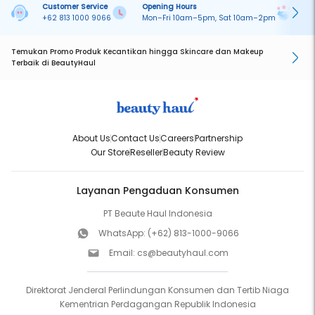
Customer Service
Opening Hours
Pa
+62 813 1000 9066
Mon–Fri 10am–5pm, Sat 10am–2pm
On
Temukan Promo Produk Kecantikan hingga Skincare dan Makeup
Terbaik di BeautyHaul
About Us
Contact Us
Careers
Partnership
Our Store
Reseller
Beauty Review
Layanan Pengaduan Konsumen
PT Beaute Haul Indonesia
WhatsApp:
(+62) 813-1000-9066
Email:
cs@beautyhaul.com
Direktorat Jenderal Perlindungan Konsumen dan Tertib Niaga
Kementrian Perdagangan Republik Indonesia