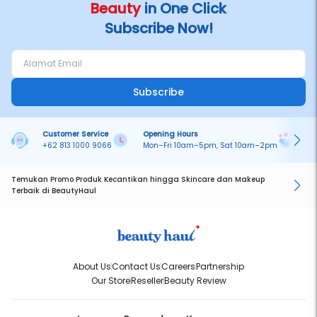
Beauty
in One Click
Subscribe Now!
Subscribe
Customer Service
Opening Hours
Pa
+62 813 1000 9066
Mon–Fri 10am–5pm, Sat 10am–2pm
On
Temukan Promo Produk Kecantikan hingga Skincare dan Makeup
Terbaik di BeautyHaul
About Us
Contact Us
Careers
Partnership
Our Store
Reseller
Beauty Review