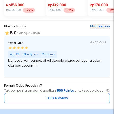
Rp156.000
Rp132.000
Rp176.000
-22%
-12%
-12
Rp200.000
Rp150.000
Rp200.000
Ulasan Produk
Lihat semua
5.0
7 Rating
7 Ulasan
31 Jan 2024
Yesa Gita
Age:
26
Skin type:
-
Concern:
-
Menyegarkan banget di kulit kepala akuuu Langsung suka
aku pas cobain ini
Pernah Coba Produk ini?
Yuk, beri penilaian dan dapatkan
500 Points
untuk setiap ulasan 🥰
Tulis Review