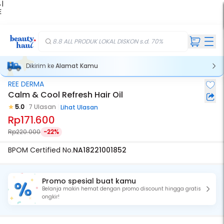
 |
E
kir
iah
8.8 ALL PRODUK LOKAL DISKON s.d. 70%
Dikirim ke
Alamat Kamu
REE DERMA
Calm & Cool Refresh Hair Oil
5.0
7 Ulasan
Lihat Ulasan
Rp171.600
Rp220.000
-22%
BPOM Certified No.
NA18221001852
Promo spesial buat kamu
Belanja makin hemat dengan promo discount hingga gratis
ongkir!