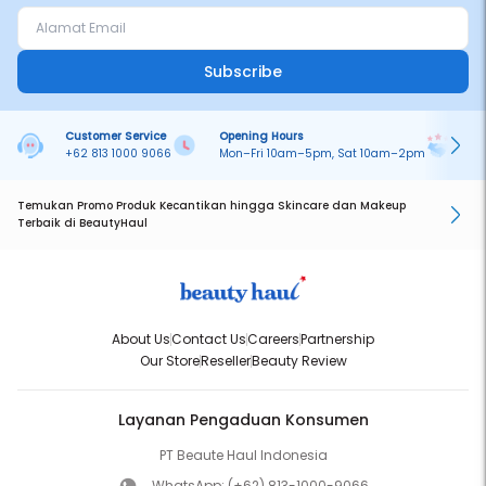
Subscribe
Customer Service
Opening Hours
Pa
+62 813 1000 9066
Mon–Fri 10am–5pm, Sat 10am–2pm
On
Temukan Promo Produk Kecantikan hingga Skincare dan Makeup
Terbaik di BeautyHaul
About Us
Contact Us
Careers
Partnership
Our Store
Reseller
Beauty Review
Layanan Pengaduan Konsumen
PT Beaute Haul Indonesia
WhatsApp:
(+62) 813-1000-9066