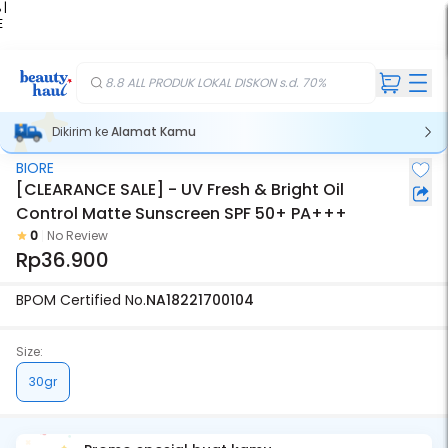
 |
E
kir
iah
8.8 ALL PRODUK LOKAL DISKON s.d. 70%
Dikirim ke
Alamat Kamu
BIORE
[CLEARANCE SALE] - UV Fresh & Bright Oil
Control Matte Sunscreen SPF 50+ PA+++
0
No Review
Rp36.900
BPOM Certified No.
NA18221700104
Size:
30gr