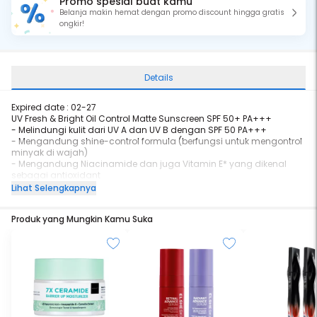
Promo spesial buat kamu
Belanja makin hemat dengan promo discount hingga gratis
ongkir!
Details
Expired date : 02-27
UV Fresh & Bright Oil Control Matte Sunscreen SPF 50+ PA+++
- Melindungi kulit dari UV A dan UV B dengan SPF 50 PA+++
- Mengandung shine-control formula (berfungsi untuk mengontrol
minyak di wajah)
- Mengandung Niacinamide dan juga Vitamin E* yang dikenal
sebagai antioxidant
- No added fragrance, no white cast
Lihat Selengkapnya
- Dapat digunakan sebagai base makeup yang mudah merata
- Water-resistance (dibukitkan dengan uji water resistance 80
Produk yang Mungkin Kamu Suka
menit), namun tetap mudah dibersihkan dengan sabun
- Tidak lengket namun tetap terasa lembap di kulit
- Physical sunscreen
Biore UV Fresh & Bright Oil Control Matte SPF 50 / PA+++
UV Protection SPF 50 dan PA+++ tidak hanya memberikan
perlindungan terhadap sinar UV, tetapi juga mengurangi kulit
tampak berminyak sehingga dapat menjaga makeup tahan
lama. Kulit tampak cerah seketika!