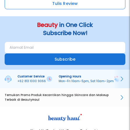
Tulis Review
Beauty
in One Click
Subscribe Now!
Subscribe
Customer Service
Opening Hours
Pa
+62 813 1000 9066
Mon–Fri 10am–5pm, Sat 10am–2pm
On
Temukan Promo Produk Kecantikan hingga Skincare dan Makeup
Terbaik di BeautyHaul