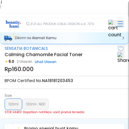
 |
E
kir
iah
8.8 ALL PRODUK LOKAL DISKON s.d. 70%
Dikirim ke
Alamat Kamu
SENSATIA BOTANICALS
Stok Habis
Calming Chamomile Facial Toner
5.0
2 Ulasan
Lihat Ulasan
Rp160.000
BPOM Certified No.
NA18181203453
Size:
120ml
120ml- NED
STOK HABIS! Dapatkan notifikasi saat produk tersedia
Promo spesial buat kamu