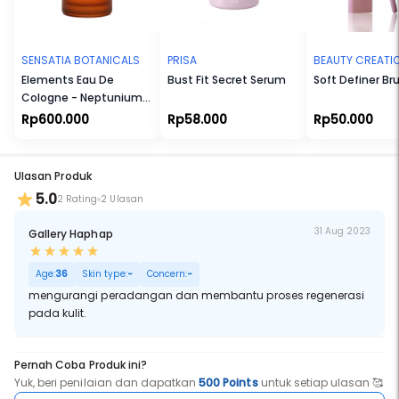
Cocok untuk Ibu Hamil dan Menyusui. Cocok untuk Vegetarian dan
Vegan. Tidak Melalui Uji Coba terhadap Hewan. Tanpa Bahan yang
Membahayakan Eksistensi Terumbu Karang. Tersertifikasi Halal.
SENSATIA BOTANICALS
PRISA
BEAUTY CREATI
Elements Eau De
Bust Fit Secret Serum
Soft Definer Br
Cologne - Neptunium
(Np)
Rp600.000
Rp58.000
Rp50.000
Ulasan Produk
5.0
2 Rating
2 Ulasan
31 Aug 2023
Gallery Haphap
Age:
36
Skin type:
-
Concern:
-
mengurangi peradangan dan membantu proses regenerasi
pada kulit.
Pernah Coba Produk ini?
Yuk, beri penilaian dan dapatkan
500 Points
untuk setiap ulasan 🥰