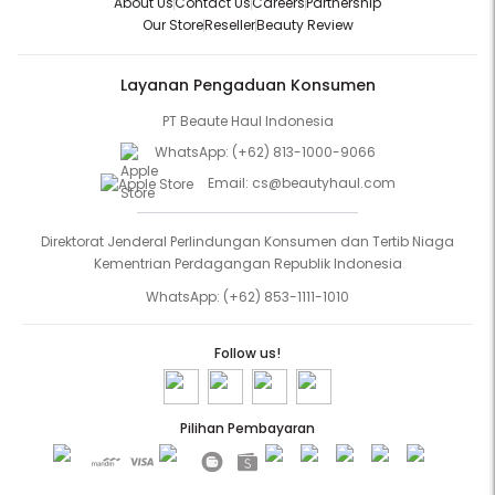
About Us
Contact Us
Careers
Partnership
Our Store
Reseller
Beauty Review
Layanan Pengaduan Konsumen
PT Beaute Haul Indonesia
WhatsApp:
(+62) 813-1000-9066
Email:
cs@beautyhaul.com
Direktorat Jenderal Perlindungan Konsumen dan Tertib Niaga
Kementrian Perdagangan Republik Indonesia
WhatsApp:
(+62) 853-1111-1010
Follow us!
Pilihan Pembayaran