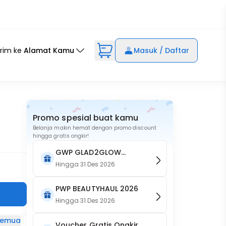
irim ke
Alamat Kamu
Masuk / Daftar
Promo spesial buat kamu
Belanja makin hemat dengan promo discount
hingga gratis ongkir!
GWP GLAD2GLOW
Cherry Blossom 230ml
Hingga
31 Des 2026
PWP BEAUTYHAUL 2026
Hingga
31 Des 2026
 semua
Voucher Gratis Ongkir