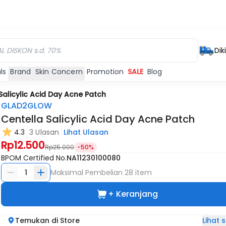
Dik
ls
Brand
Skin Concern
Promotion
SALE
Blog
Salicylic Acid Day Acne Patch
GLAD2GLOW
Centella Salicylic Acid Day Acne Patch
4.3
3 Ulasan
Lihat Ulasan
Rp12.500
Rp25.000
-50%
BPOM Certified No.
NA11230100080
1
Maksimal Pembelian
28
item
+ Keranjang
Lihat
Temukan di Store