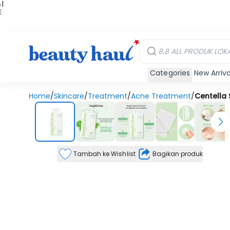
 |
E
kir
iah
Categories
New Arriva
Home
/
Skincare
/
Treatment
/
Acne Treatment
/
Centella 
Tambah ke Wishlist
Bagikan produk