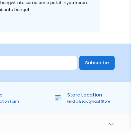
 bangwt aku sama acne patch nyaa keren
bantu banget
Subscribe
ip
Store Location
ration Form
Find a Beautyhaul Store