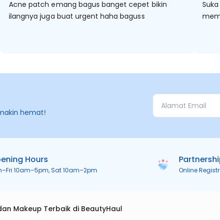
Acne patch emang bagus banget cepet bikin
Suka
ilangnya juga buat urgent haha baguss
mem
makin hemat!
ening Hours
Partnersh
n–Fri 10am–5pm, Sat 10am–2pm
Online Regist
dan Makeup Terbaik di BeautyHaul