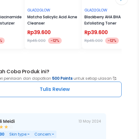
GLAD2GLOW
GLAD2GLOW
iacinamide
Matcha Salicylic Acid Acne
Blackberry AHA BHA PHA
sturizer
Cleanser
Exfoliating Toner
Rp39.600
Rp39.600
%
Rp45.000
-12%
Rp45.000
-12%
ah Coba Produk ini?
eri penilaian dan dapatkan
500 Points
untuk setiap ulasan 🥰
Tulis Review
i Meidi
13 May 2024
30
Skin type:
-
Concern:
-