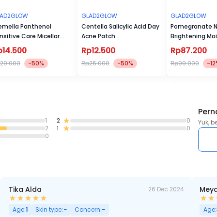
LAD2GLOW
GLAD2GLOW
GLAD2GLOW
emella Panthenol
Centella Salicylic Acid Day
Pomegranate N
nsitive Care Micellar
Acne Patch
Brightening Moi
ter
p14.500
Rp12.500
Rp87.200
29.000
-50%
Rp25.000
-50%
Rp99.000
-12
Pern
1
2
0
Yuk, b
2
1
0
0
Tika Alda
Meyd
26 Dec 2024
Age:
1
Skin type:
-
Concern:
-
Age: