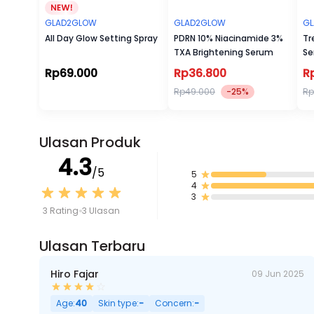
GLAD2GLOW
GLAD2GLOW
G
All Day Glow Setting Spray
PDRN 10% Niacinamide 3%
Tr
TXA Brightening Serum
Se
Wa
Rp69.000
Rp36.800
R
Rp49.000
-25%
Rp
Ulasan Produk
4.3
/5
5
4
3
3 Rating
3 Ulasan
Ulasan Terbaru
Hiro Fajar
09 Jun 2025
Age:
40
Skin type:
-
Concern:
-