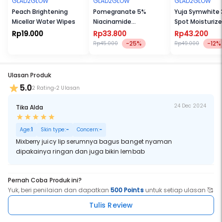
GLAD2GLOW
GLAD2GLOW
GLAD2GLOW
Peach Brightening
Pomegranate 5%
Yuja Symwhite 
Micellar Water Wipes
Niacinamide
Spot Moisturize
Brightening Moisturizer
Rp19.000
Rp33.800
Rp43.200
-25%
-12%
Rp45.000
Rp49.000
Ulasan Produk
5.0
2 Rating
2 Ulasan
24 Dec 2024
Tika Alda
Age:
1
Skin type:
-
Concern:
-
Mixberry juicy lip serumnya bagus banget nyaman
dipakainya ringan dan juga bikin lembab
Pernah Coba Produk ini?
Yuk, beri penilaian dan dapatkan
500 Points
untuk setiap ulasan 🥰
Tulis Review