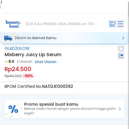
 |
E
kir
iah
8.8 ALL PRODUK LOKAL DISKON s.d. 70%
Dikirim ke
Alamat Kamu
GLAD2GLOW
Mixberry Juicy Lip Serum
5.0
2 Ulasan
Lihat Ulasan
Rp24.500
Rp49.000
-50%
BPOM Certified No.
NA11241300392
Promo spesial buat kamu
Belanja makin hemat dengan promo discount hingga gratis
ongkir!