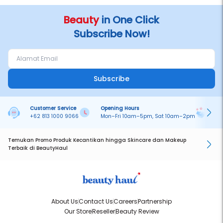
Beauty
in One Click
Subscribe Now!
Subscribe
Customer Service
Opening Hours
Pa
+62 813 1000 9066
Mon–Fri 10am–5pm, Sat 10am–2pm
On
Temukan Promo Produk Kecantikan hingga Skincare dan Makeup
Terbaik di BeautyHaul
About Us
Contact Us
Careers
Partnership
Our Store
Reseller
Beauty Review