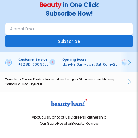
Beauty
in One Click
Subscribe Now!
Subscribe
Customer Service
Opening Hours
Pa
+62 813 1000 9066
Mon–Fri 10am–5pm, Sat 10am–2pm
On
Temukan Promo Produk Kecantikan hingga Skincare dan Makeup
Terbaik di BeautyHaul
About Us
Contact Us
Careers
Partnership
Our Store
Reseller
Beauty Review