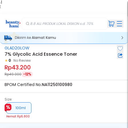
 |
E
kir
iah
8.8 ALL PRODUK LOKAL DISKON s.d. 70%
Dikirim ke
Alamat Kamu
GLAD2GLOW
7% Glycolic Acid Essence Toner
0
No Review
Rp43.200
Rp49.000
-12%
BPOM Certified No.
NA11250100980
Size:
100ml
Hemat
Rp5.800