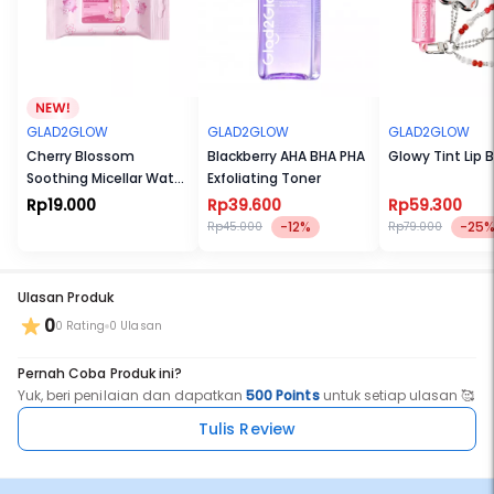
GLAD2GLOW
GLAD2GLOW
GLAD2GLOW
Cherry Blossom
Blackberry AHA BHA PHA
Glowy Tint Lip 
Soothing Micellar Water
Exfoliating Toner
Wipes
Rp19.000
Rp39.600
Rp59.300
-12%
-25
Rp45.000
Rp79.000
Ulasan Produk
0
0 Rating
0 Ulasan
Pernah Coba Produk ini?
Yuk, beri penilaian dan dapatkan
500 Points
untuk setiap ulasan 🥰
Tulis Review