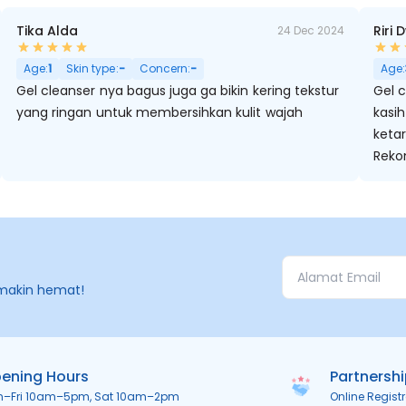
Tika Alda
Riri
24 Dec 2024
 Pori Besar
Age:
1
Skin type:
-
Concern:
-
Age:
Gel cleanser nya bagus juga ga bikin kering tekstur
Gel c
yang ringan untuk membersihkan kulit wajah
kasih
ketar
Reko
makin hemat!
ening Hours
Partnersh
n–Fri 10am–5pm, Sat 10am–2pm
Online Regist