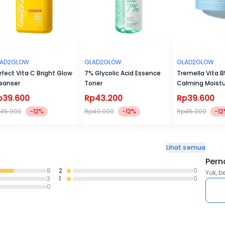
LAD2GLOW
GLAD2GLOW
GLAD2GLOW
rfect Vita C Bright Glow
7% Glycolic Acid Essence
Tremella Vita B
eanser
Toner
Calming Moistu
p39.600
Rp43.200
Rp39.600
45.000
-12%
Rp49.000
-12%
Rp45.000
-12
Lihat semua
Pern
8
2
0
Yuk, b
3
1
0
0