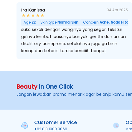
Ira Kanissa
04 Apr 2025
Age:
22
Skin type:
Normal Skin
Concern:
Acne, Noda Hitam,
suka sekali dengan wanginya yang segar. tekstur
gelnya lembut. busanya banyak. gentle dan aman
dikulit oily acneprone. setelahnya juga ga bikin
kering dan ketarik. kerasa bersiiiih banget
Beauty
in One Click
Jangan lewatkan promo menarik agar belanja kamu se
Customer Service
Op
+62 813 1000 9066
Mo