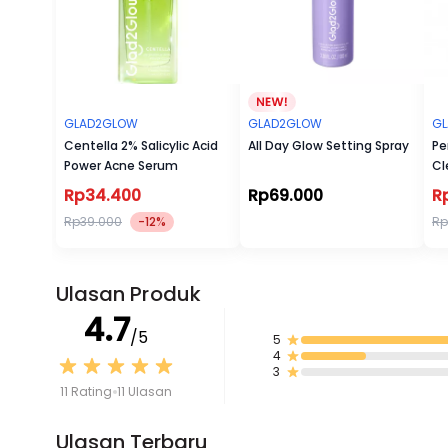
GLAD2GLOW
GLAD2GLOW
G
Centella 2% Salicylic Acid
All Day Glow Setting Spray
Pe
Power Acne Serum
Cl
Rp34.400
Rp69.000
R
Rp39.000
-12%
Rp
Ulasan Produk
4.7
/5
5
4
3
11 Rating
11 Ulasan
Ulasan Terbaru