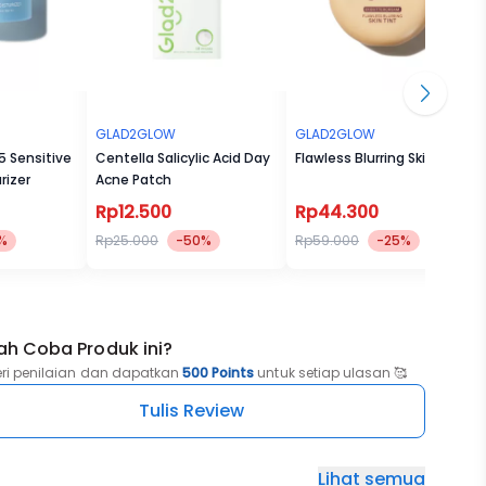
GLAD2GLOW
GLAD2GLOW
5 Sensitive
Centella Salicylic Acid Day
Flawless Blurring Skin Tint
rizer
Acne Patch
Rp12.500
Rp44.300
%
Rp25.000
-50%
Rp59.000
-25%
ah Coba Produk ini?
eri penilaian dan dapatkan
500 Points
untuk setiap ulasan 🥰
Tulis Review
Lihat semua