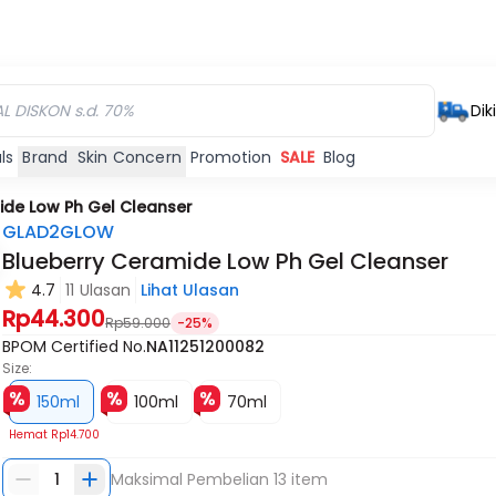
Dik
ls
Brand
Skin Concern
Promotion
SALE
Blog
ide Low Ph Gel Cleanser
GLAD2GLOW
Blueberry Ceramide Low Ph Gel Cleanser
4.7
11 Ulasan
Lihat Ulasan
Rp44.300
Rp59.000
-25%
BPOM Certified No.
NA11251200082
Size:
150ml
100ml
70ml
Hemat
Rp14.700
1
Maksimal Pembelian
13
item