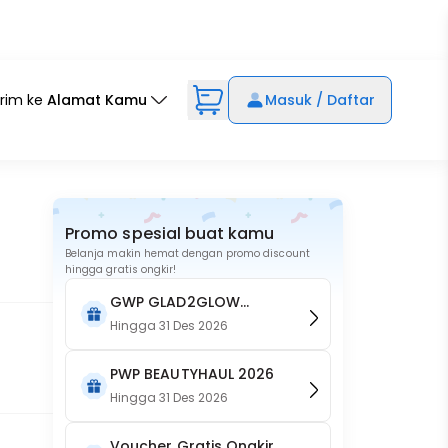
irim ke
Alamat Kamu
Masuk / Daftar
Promo spesial buat kamu
Belanja makin hemat dengan promo discount
hingga gratis ongkir!
GWP GLAD2GLOW
Cherry Blossom 230ml
Hingga
31 Des 2026
PWP BEAUTYHAUL 2026
Hingga
31 Des 2026
Voucher Gratis Ongkir