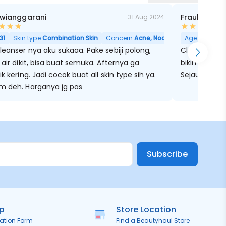
 Dwianggarani
Fraulline M
31 Aug 2024
31
Skin type:
Combination Skin
Concern:
Acne, Noda Hitam, Berminya
Age:
42
Ski
leanser nya aku sukaaa. Pake sebiji polong,
Cleanser gel
 air dikit, bisa buat semuka. Afternya ga
bikin lengke
ik kering. Jadi cocok buat all skin type sih ya.
Sejauh ini si
m deh. Harganya jg pas
Subscribe
ip
Store Location
ration Form
Find a Beautyhaul Store