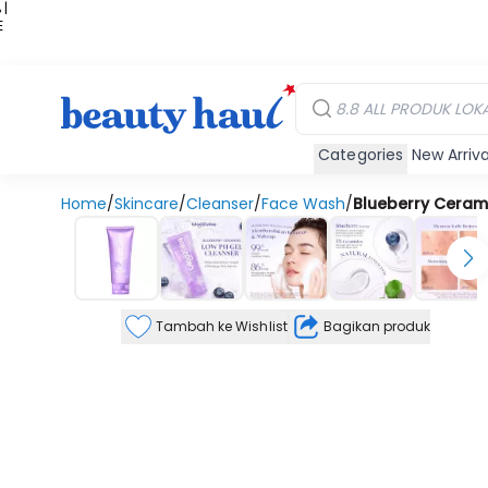
 |
E
kir
iah
Categories
New Arriva
Home
/
Skincare
/
Cleanser
/
Face Wash
/
Blueberry Ceram
Tambah ke Wishlist
Bagikan produk