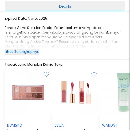
Details
Expired Date: Maret 2025
Pond's Acne Solution Facial Foam pertama yang dapat
menargetkan bakteri penyebab jerawat langsung ke sumbernya.
Terbukti klinis dapat mengurangi jerawat dalam 3 hari.
Mengandung Active Thymo-T Essence yang sudah dipatenkan
oleh Pond’s Institute dan Teknologi Lock & Clear yang dapat
mengurangi bakteri penyebab jerawat.
Lihat Selengkapnya
Produk yang Mungkin Kamu Suka
ROM&ND
ESQA
WARDAH