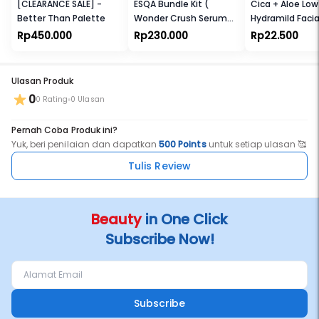
[CLEARANCE SALE] -
ESQA Bundle Kit (
Cica + Aloe Low
Better Than Palette
Wonder Crush Serum
Hydramild Faci
Liquid Blush + Slick Drip
Rp450.000
Rp230.000
Rp22.500
Serum Lip Tint)
Ulasan Produk
0
0 Rating
0 Ulasan
Pernah Coba Produk ini?
Yuk, beri penilaian dan dapatkan
500 Points
untuk setiap ulasan 🥰
Tulis Review
Beauty
in One Click
Subscribe Now!
Subscribe