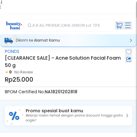
 |
E
kir
iah
8.8 ALL PRODUK LOKAL DISKON s.d. 70%
Dikirim ke
Alamat Kamu
PONDS
[CLEARANCE SALE] - Acne Solution Facial Foam
50 g
0
No Review
Rp25.000
BPOM Certified No.
NA18201202818
Promo spesial buat kamu
Belanja makin hemat dengan promo discount hingga gratis
ongkir!