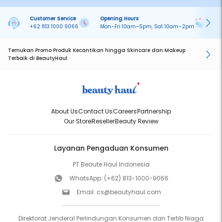
Customer Service
Opening Hours
Pa
+62 813 1000 9066
Mon–Fri 10am–5pm, Sat 10am–2pm
On
Temukan Promo Produk Kecantikan hingga Skincare dan Makeup
Terbaik di BeautyHaul
About Us
Contact Us
Careers
Partnership
Our Store
Reseller
Beauty Review
Layanan Pengaduan Konsumen
PT Beaute Haul Indonesia
WhatsApp:
(+62) 813-1000-9066
Email:
cs@beautyhaul.com
Direktorat Jenderal Perlindungan Konsumen dan Tertib Niaga