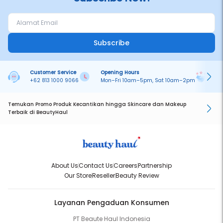
Subscribe
Customer Service
Opening Hours
Pa
+62 813 1000 9066
Mon–Fri 10am–5pm, Sat 10am–2pm
On
Temukan Promo Produk Kecantikan hingga Skincare dan Makeup
Terbaik di BeautyHaul
About Us
Contact Us
Careers
Partnership
Our Store
Reseller
Beauty Review
Layanan Pengaduan Konsumen
PT Beaute Haul Indonesia