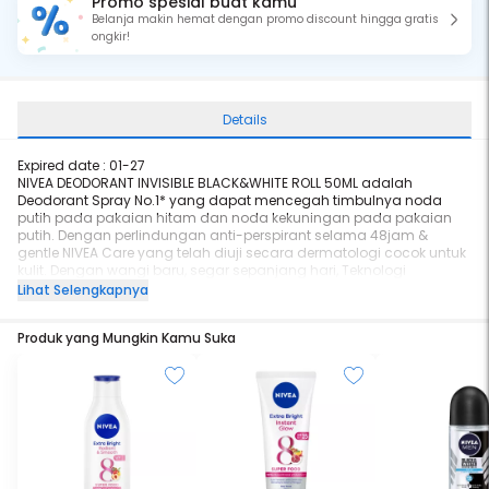
Promo spesial buat kamu
Belanja makin hemat dengan promo discount hingga gratis
ongkir!
Details
Expired date : 01-27
NIVEA DEODORANT INVISIBLE BLACK&WHITE ROLL 50ML adalah
Deodorant Spray No.1* yang dapat mencegah timbulnya noda
putih pada pakaian hitam dan noda kekuningan pada pakaian
putih. Dengan perlindungan anti-perspirant selama 48jam &
gentle NIVEA Care yang telah diuji secara dermatologi cocok untuk
kulit. Dengan wangi baru, segar sepanjang hari, Teknologi
Pencegah Noda (Anti-Staining Technology), Mencegah residu
Lihat Selengkapnya
menempel di baju sehingga mudah dicuci, Masks ingredients
sehingga noda tidak muncul. Secara dermatologis teruji aman
Produk yang Mungkin Kamu Suka
untuk kulit
Cara penggunaan:
1. Aplikasikan secara merata pada ketiak yang sudah dikeringkan
2. Biarkan deodorant hingga benar-benar mengering sebelum
mengenakan pakaian
3. Jangan gunakan deodorant pada kulit ketiak yang iritasi