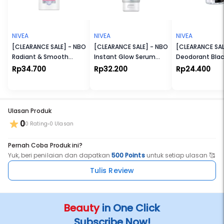
NIVEA
NIVEA
NIVEA
[CLEARANCE SALE] - NBO
[CLEARANCE SALE] - NBO
[CLEARANCE SAL
Radiant & Smooth
Instant Glow Serum
Deodorant Blac
Lotion 190ml
180ml
White Fresh Ro
Rp34.700
Rp32.200
Rp24.400
Ulasan Produk
0
0 Rating
0 Ulasan
Pernah Coba Produk ini?
Yuk, beri penilaian dan dapatkan
500 Points
untuk setiap ulasan 🥰
Tulis Review
Beauty
in One Click
Subscribe Now!