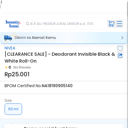
 |
E
kir
iah
8.8 ALL PRODUK LOKAL DISKON s.d. 70%
Dikirim ke
Alamat Kamu
NIVEA
[CLEARANCE SALE] - Deodorant Invisible Black &
White Roll-On
0
No Review
Rp25.001
BPOM Certified No.
NA18190905140
Size:
50 ml