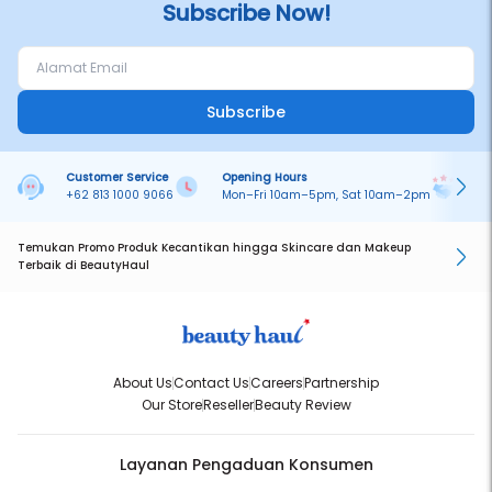
Subscribe Now!
Subscribe
Customer Service
Opening Hours
Pa
+62 813 1000 9066
Mon–Fri 10am–5pm, Sat 10am–2pm
On
Temukan Promo Produk Kecantikan hingga Skincare dan Makeup
Terbaik di BeautyHaul
About Us
Contact Us
Careers
Partnership
Our Store
Reseller
Beauty Review
Layanan Pengaduan Konsumen