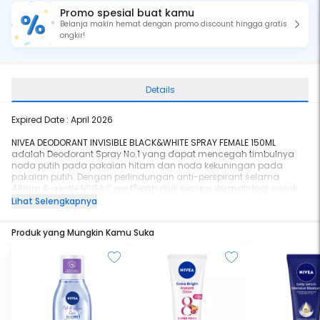
Promo spesial buat kamu
Belanja makin hemat dengan promo discount hingga gratis
ongkir!
Details
Expired Date : April 2026
NIVEA DEODORANT INVISIBLE BLACK&WHITE SPRAY FEMALE 150ML
adalah Deodorant Spray No.1 yang dapat mencegah timbulnya
noda putih pada pakaian hitam dan noda kekuningan pada
pakaian putih. Dengan perlindungan anti-perspirant selama
48jam & gentle NIVEA Care tTelah diuji secara dermatologi cocok
untuk kulit
Lihat Selengkapnya
Dengan wangi baru, segar sepanjang hari, Teknologi Pencegah
Produk yang Mungkin Kamu Suka
Noda (Anti-Staining Technology), Mencegah residu menempel di
baju sehinggah mudah dicuci, Masks ingredients sehingga noda
tidak muncul. Secara dermatologis teruji aman untuk kulit