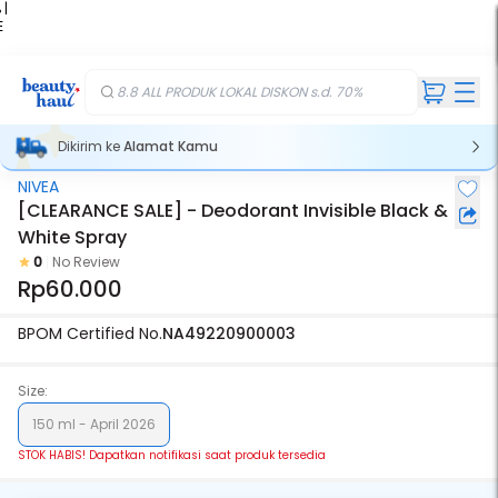
 |
E
kir
iah
8.8 ALL PRODUK LOKAL DISKON s.d. 70%
Dikirim ke
Alamat Kamu
NIVEA
Stok Habis
[CLEARANCE SALE] - Deodorant Invisible Black &
White Spray
0
No Review
Rp60.000
BPOM Certified No.
NA49220900003
Size:
150 ml - April 2026
STOK HABIS! Dapatkan notifikasi saat produk tersedia