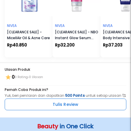
NIVEA
NIVEA
NIVEA
[CLEARANCE SALE] -
[CLEARANCE SALE] - NBO
[CLEARANCE SAL
MicellAir Oil & Acne Care
Instant Glow Serum
Body Intensive
180ml
Rp40.850
Rp32.200
Rp37.203
Ulasan Produk
0
0 Rating
0 Ulasan
Pernah Coba Produk ini?
Yuk, beri penilaian dan dapatkan
500 Points
untuk setiap ulasan 🥰
Tulis Review
Beauty
in One Click