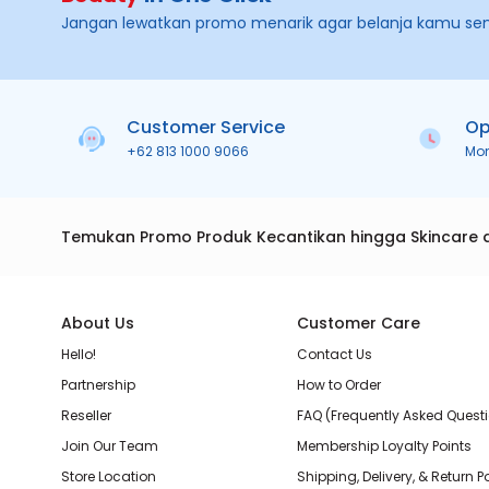
Jangan lewatkan promo menarik agar belanja kamu se
Customer Service
Op
+62 813 1000 9066
Mo
Temukan Promo Produk Kecantikan hingga Skincare 
About Us
Customer Care
Hello!
Contact Us
Partnership
How to Order
Reseller
FAQ (Frequently Asked Quest
Join Our Team
Membership Loyalty Points
Store Location
Shipping, Delivery, & Return P