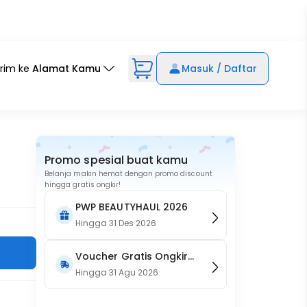
irim ke
Alamat Kamu
Masuk / Daftar
Promo spesial buat kamu
Belanja makin hemat dengan promo discount
hingga gratis ongkir!
PWP BEAUTYHAUL 2026
Hingga
31 Des 2026
Voucher Gratis Ongkir
15RB (Only on Website)
Hingga
31 Agu 2026