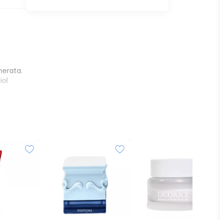
merata.
iol