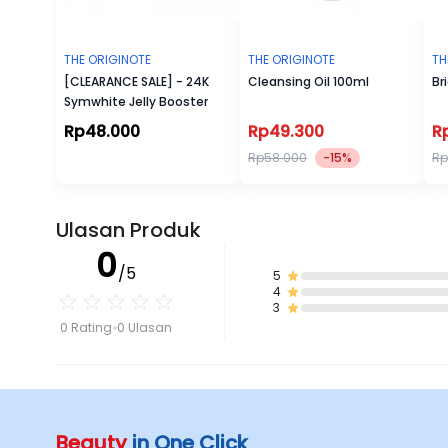
THE ORIGINOTE
THE ORIGINOTE
TH
[CLEARANCE SALE] - 24K
Cleansing Oil 100ml
Br
Symwhite Jelly Booster
Rp48.000
Rp49.300
R
Rp58.000
-15%
Rp
Ulasan Produk
0
/5
5
4
3
0 Rating
0 Ulasan
Beauty
in One Click