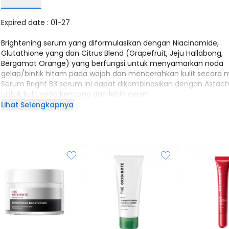
Expired date : 01-27
Brightening serum yang diformulasikan dengan Niacinamide,
Glutathione yang dan Citrus Blend (Grapefruit, Jeju Hallabong,
Bergamot Orange) yang berfungsi untuk menyamarkan noda
gelap/bintik hitam pada wajah dan mencerahkan kulit secara 
Serum Bright B3 serum ini dapat dikombinasikan dengan Astach
untuk kulit yang kencang dan lebih cerah.
Lihat Selengkapnya
MANFAAT
Mencerahkan dan membantu meratakan warna kulit wajah
Menyamarkan noda gelap/bintik hitam pada wajah