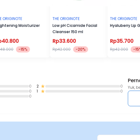
E ORIGINOTE
THE ORIGINOTE
THE ORIGINOTE
ightening Moisturizer
Low pH Cicamide Facial
Hyaluberry Lip 
Cleanser 150 ml
p40.800
Rp33.600
Rp35.700
48.000
-15%
Rp42.000
-20%
Rp42.000
-15
Pern
0
2
0
Yuk, b
0
1
0
0