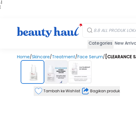
 |
E
kir
iah
Categories
New Arriva
Home
/
Skincare
/
Treatment
/
Face Serum
/
[CLEARANCE SA
Tambah ke Wishlist
Bagikan produk