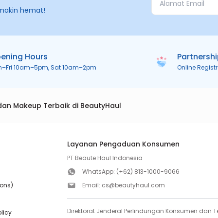
makin hemat!
ening Hours
Partnersh
n–Fri 10am–5pm, Sat 10am–2pm
Online Regist
dan Makeup Terbaik di BeautyHaul
Layanan Pengaduan Konsumen
PT Beaute Haul Indonesia
WhatsApp:
(+62) 813-1000-9066
ions)
Email:
cs@beautyhaul.com
Direktorat Jenderal Perlindungan Konsumen dan Te
olicy