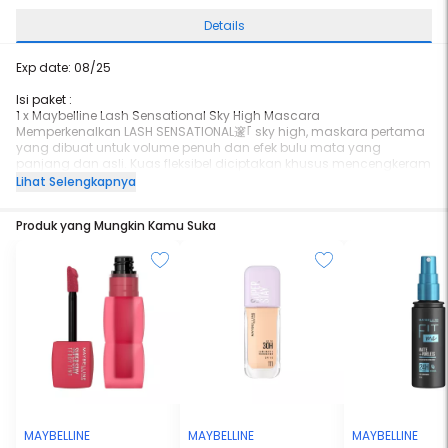
Details
Exp date: 08/25
Isi paket :
1 x Maybelline Lash Sensational Sky High Mascara
Memperkenalkan LASH SENSATIONAL邃｢ sky high, maskara pertama
yang dibuat untuk volume penuh dan efek bulu mata yang
panjang dan asli. Kuas fleksibel diciptakan khusus mencengkeram
dan memanjangkan setiap bulu mata. Formulanya yang
Lihat Selengkapnya
diperkaya dengan ekstrak dan serat bambu memberikan efek
otentik pada bulu mata Anda.
Produk yang Mungkin Kamu Suka
Untuk hasil terbaik, pegang sikat fleksibel pada bulu mata dan
rentangkan dari akar ke ujung berulang kali hingga volume dan
panjang yang diinginkan dan tercapai.
MAYBELLINE
MAYBELLINE
MAYBELLINE