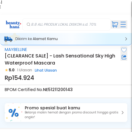
 |
E
kir
iah
8.8 ALL PRODUK LOKAL DISKON s.d. 70%
Dikirim ke
Alamat Kamu
MAYBELLINE
[CLEARANCE SALE] - Lash Sensational Sky High
Waterproof Mascara
5.0
1 Ulasan
Lihat Ulasan
Rp154.924
BPOM Certified No.
NE51211200143
Promo spesial buat kamu
Belanja makin hemat dengan promo discount hingga gratis
ongkir!