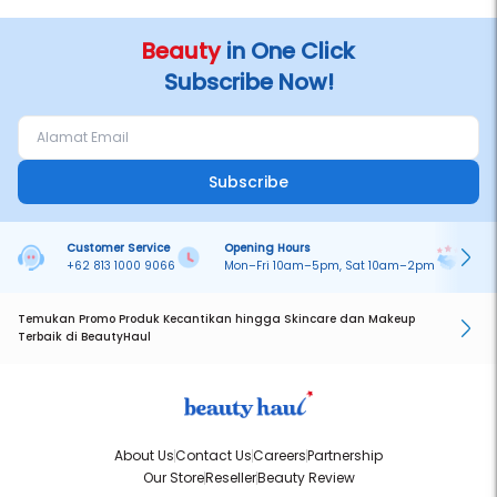
Beauty
in One Click
Subscribe Now!
Subscribe
Customer Service
Opening Hours
Pa
+62 813 1000 9066
Mon–Fri 10am–5pm, Sat 10am–2pm
On
Temukan Promo Produk Kecantikan hingga Skincare dan Makeup
Terbaik di BeautyHaul
About Us
Contact Us
Careers
Partnership
Our Store
Reseller
Beauty Review