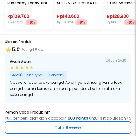
Superstay Teddy Tint
SUPERSTAY LUMI MATTE
Fit Me Setting 
Rp129.700
Rp142.600
Rp128.900
-8%
-8%
-8%
Rp140.970
Rp154.924
Rp140.019
Ulasan Produk
5.0
1 Rating
1 Ulasan
28 Jun 2025
Awan Awan
Age:
31
Skin type:
-
Concern:
-
Mascara favorite aku banget Awal nya beli iseng karna lucu
banget sama kemasan nyaa Tp pas di coba ternyata aku
suka banget
Pernah Coba Produk ini?
Yuk, beri penilaian dan dapatkan
500 Points
untuk setiap ulasan 🥰
Tulis Review