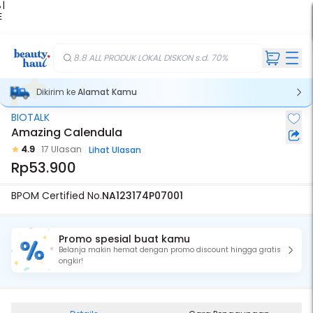
 |
E
kir
iah
8.8 ALL PRODUK LOKAL DISKON s.d. 70%
Dikirim ke
Alamat Kamu
BIOTALK
Amazing Calendula
4.9
17 Ulasan
Lihat Ulasan
Rp53.900
BPOM Certified No.
NA123174P07001
Promo spesial buat kamu
Belanja makin hemat dengan promo discount hingga gratis
ongkir!