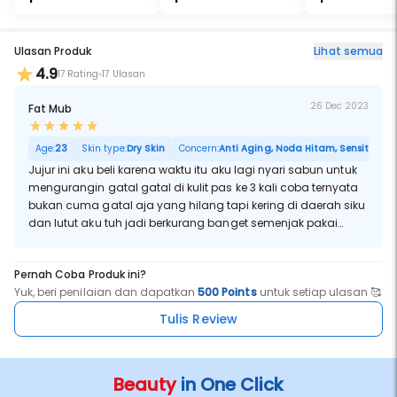
Ulasan Produk
Lihat semua
4.9
17 Rating
17 Ulasan
26 Dec 2023
Fat Mub
Age:
23
Skin type:
Dry Skin
Concern:
Anti Aging, Noda Hitam, Sensitif, Por
Jujur ini aku beli karena waktu itu aku lagi nyari sabun untuk
mengurangin gatal gatal di kulit pas ke 3 kali coba ternyata
bukan cuma gatal aja yang hilang tapi kering di daerah siku
dan lutut aku tuh jadi berkurang banget semenjak pakai
sabun ini pasti bakalan repurchase sih
Pernah Coba Produk ini?
Yuk, beri penilaian dan dapatkan
500 Points
untuk setiap ulasan 🥰
Tulis Review
Beauty
in One Click