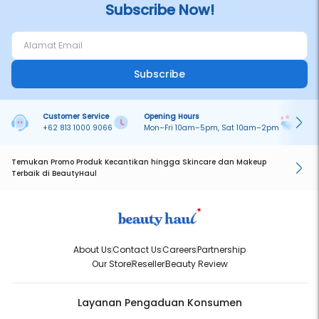
Subscribe Now!
Subscribe
Customer Service
Opening Hours
Pa
+62 813 1000 9066
Mon–Fri 10am–5pm, Sat 10am–2pm
On
Temukan Promo Produk Kecantikan hingga Skincare dan Makeup
Terbaik di BeautyHaul
About Us
Contact Us
Careers
Partnership
Our Store
Reseller
Beauty Review
Layanan Pengaduan Konsumen