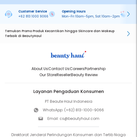
Customer Service
Opening Hours
Pa
+62 813 1000 9066
Mon–Fri 10am–5pm, Sat 10am–2pm
On
Temukan Promo Produk Kecantikan hingga Skincare dan Makeup
Terbaik di BeautyHaul
About Us
Contact Us
Careers
Partnership
Our Store
Reseller
Beauty Review
Layanan Pengaduan Konsumen
PT Beaute Haul Indonesia
WhatsApp:
(+62) 813-1000-9066
Email:
cs@beautyhaul.com
Direktorat Jenderal Perlindungan Konsumen dan Tertib Niaga