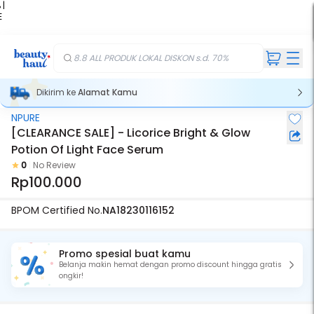
 |
E
kir
iah
8.8 ALL PRODUK LOKAL DISKON s.d. 70%
Dikirim ke
Alamat Kamu
NPURE
[CLEARANCE SALE] - Licorice Bright & Glow
Potion Of Light Face Serum
0
No Review
Rp100.000
BPOM Certified No.
NA18230116152
Promo spesial buat kamu
Belanja makin hemat dengan promo discount hingga gratis
ongkir!