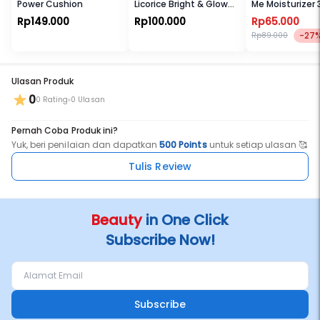
Power Cushion
Licorice Bright & Glow
Me Moisturizer
Creamy
Rp149.000
Rp100.000
Rp65.000
Light Moisturizer
-27
Rp89.000
Ulasan Produk
0
0 Rating
0 Ulasan
Pernah Coba Produk ini?
Yuk, beri penilaian dan dapatkan
500 Points
untuk setiap ulasan 🥰
Tulis Review
Beauty
in One Click
Subscribe Now!
Subscribe