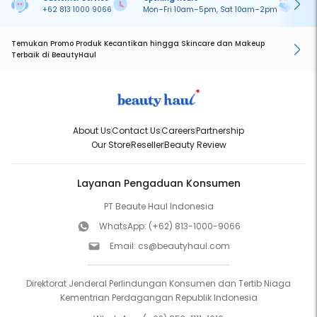
+62 813 1000 9066
Mon–Fri 10am–5pm, Sat 10am–2pm
On
Temukan Promo Produk Kecantikan hingga Skincare dan Makeup
Terbaik di BeautyHaul
About Us
Contact Us
Careers
Partnership
Our Store
Reseller
Beauty Review
Layanan Pengaduan Konsumen
PT Beaute Haul Indonesia
WhatsApp:
(+62) 813-1000-9066
Email:
cs@beautyhaul.com
Direktorat Jenderal Perlindungan Konsumen dan Tertib Niaga
Kementrian Perdagangan Republik Indonesia