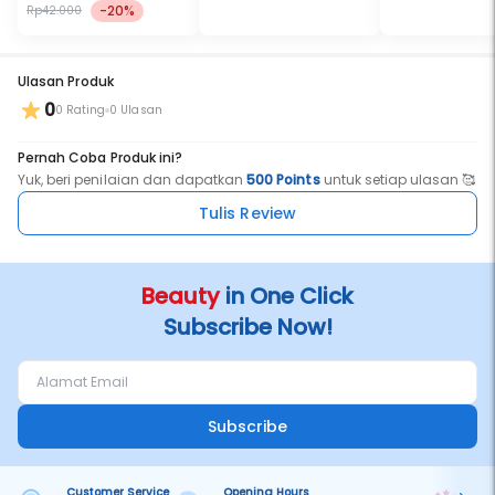
-20%
Rp42.000
Ulasan Produk
0
0 Rating
0 Ulasan
Pernah Coba Produk ini?
Yuk, beri penilaian dan dapatkan
500 Points
untuk setiap ulasan 🥰
Tulis Review
Beauty
in One Click
Subscribe Now!
Subscribe
Customer Service
Opening Hours
Pa