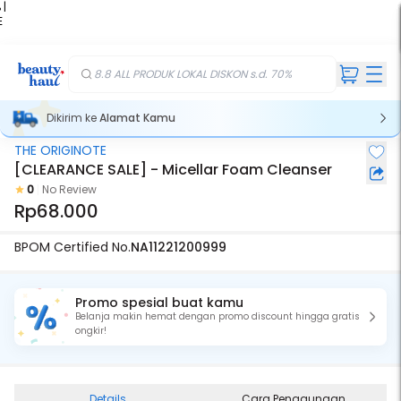
 |
E
kir
iah
8.8 ALL PRODUK LOKAL DISKON s.d. 70%
Dikirim ke
Alamat Kamu
THE ORIGINOTE
[CLEARANCE SALE] - Micellar Foam Cleanser
0
No Review
Rp68.000
BPOM Certified No.
NA11221200999
Promo spesial buat kamu
Belanja makin hemat dengan promo discount hingga gratis
ongkir!
Details
Cara Penggunaan