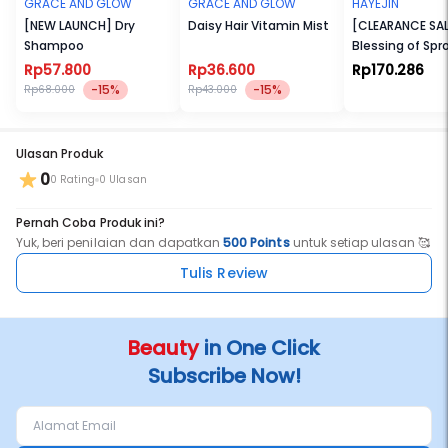
GRACE AND GLOW
GRACE AND GLOW
HAYEJIN
[NEW LAUNCH] Dry
Daisy Hair Vitamin Mist
[CLEARANCE SAL
Shampoo
Blessing of Spr
Vitality Cream
Rp57.800
Rp36.600
Rp170.286
-15%
-15%
Rp68.000
Rp43.000
Ulasan Produk
0
0 Rating
0 Ulasan
Pernah Coba Produk ini?
Yuk, beri penilaian dan dapatkan
500 Points
untuk setiap ulasan 🥰
Tulis Review
Beauty
in One Click
Subscribe Now!