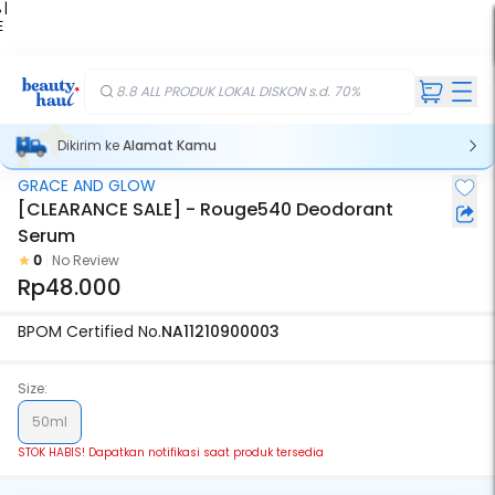
 |
E
kir
iah
8.8 ALL PRODUK LOKAL DISKON s.d. 70%
Dikirim ke
Alamat Kamu
GRACE AND GLOW
Stok Habis
[CLEARANCE SALE] - Rouge540 Deodorant
Serum
0
No Review
Rp48.000
BPOM Certified No.
NA11210900003
Size:
50ml
STOK HABIS! Dapatkan notifikasi saat produk tersedia