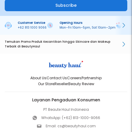
Subscribe
Customer Service
Opening Hours
Pa
+62 813 1000 9066
Mon–Fri 10am–5pm, Sat 10am–2pm
On
Temukan Promo Produk Kecantikan hingga Skincare dan Makeup
Terbaik di BeautyHaul
About Us
Contact Us
Careers
Partnership
Our Store
Reseller
Beauty Review
Layanan Pengaduan Konsumen
PT Beaute Haul Indonesia
WhatsApp:
(+62) 813-1000-9066
Email:
cs@beautyhaul.com