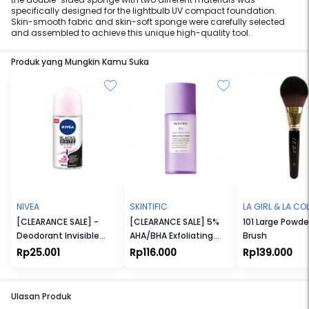
specifically designed for the lightbulb UV compact foundation.
Skin-smooth fabric and skin-soft sponge were carefully selected
and assembled to achieve this unique high-quality tool.
Produk yang Mungkin Kamu Suka
NIVEA
SKINTIFIC
LA GIRL & LA C
[CLEARANCE SALE] -
[CLEARANCE SALE] 5%
101 Large Powde
Deodorant Invisible
AHA/BHA Exfoliating
Brush
Black & White Roll-On
Toner
Rp25.001
Rp116.000
Rp139.000
Ulasan Produk