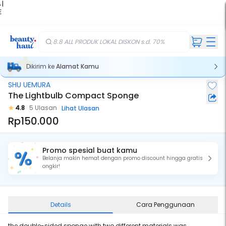
 |
E
kir
iah
8.8 ALL PRODUK LOKAL DISKON s.d. 70%
Dikirim ke
Alamat Kamu
SHU UEMURA
The Lightbulb Compact Sponge
4.8
5 Ulasan
Lihat Ulasan
Rp150.000
Promo spesial buat kamu
Belanja makin hemat dengan promo discount hingga gratis
ongkir!
Details
Cara Penggunaan
the double-sided sponge with two different materials was