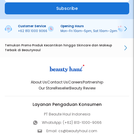
Subscribe
Customer Service
Opening Hours
Pa
+62 813 1000 9066
Mon–Fri 10am–5pm, Sat 10am–2pm
On
Temukan Promo Produk Kecantikan hingga Skincare dan Makeup
Terbaik di BeautyHaul
About Us
Contact Us
Careers
Partnership
Our Store
Reseller
Beauty Review
Layanan Pengaduan Konsumen
PT Beaute Haul Indonesia
WhatsApp:
(+62) 813-1000-9066
Email:
cs@beautyhaul.com