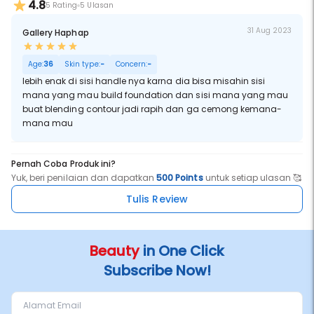
4.8
5 Rating
5 Ulasan
31 Aug 2023
Gallery Haphap
Age:
36
Skin type:
-
Concern:
-
lebih enak di sisi handle nya karna dia bisa misahin sisi
mana yang mau build foundation dan sisi mana yang mau
buat blending contour jadi rapih dan ga cemong kemana-
mana mau
Pernah Coba Produk ini?
Yuk, beri penilaian dan dapatkan
500 Points
untuk setiap ulasan 🥰
Tulis Review
Beauty
in One Click
Subscribe Now!