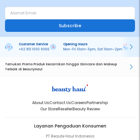
Subscribe
Customer Service
Opening Hours
Pa
+62 813 1000 9066
Mon–Fri 10am–5pm, Sat 10am–2pm
On
Temukan Promo Produk Kecantikan hingga Skincare dan Makeup
Terbaik di BeautyHaul
About Us
Contact Us
Careers
Partnership
Our Store
Reseller
Beauty Review
Layanan Pengaduan Konsumen
PT Beaute Haul Indonesia