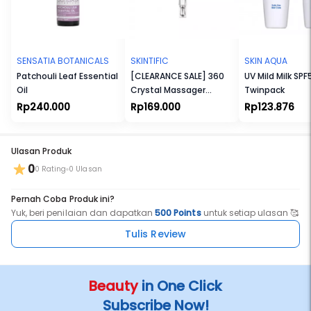
menutrisi kulit. Rosehip tinggi akan vitamin A, yang dapat
mendorong perbaikan pigmentasi dan tekstur pada kulit.
Cocok untuk Ibu Hamil dan Menyusui. Cocok untuk Vegetarian dan
Vegan. Tidak Melalui Uji Coba terhadap Hewan. Tanpa Bahan yang
Membahayakan Eksistensi Terumbu Karang. Tersertifikasi Halal.
SENSATIA BOTANICALS
SKINTIFIC
SKIN AQUA
Patchouli Leaf Essential
[CLEARANCE SALE] 360
UV Mild Milk SP
Oil
Crystal Massager
Twinpack
Lifting Eye Cream 20gr
Rp240.000
Rp169.000
Rp123.876
Ulasan Produk
0
0 Rating
0 Ulasan
Pernah Coba Produk ini?
Yuk, beri penilaian dan dapatkan
500 Points
untuk setiap ulasan 🥰
Tulis Review
Beauty
in One Click
Subscribe Now!