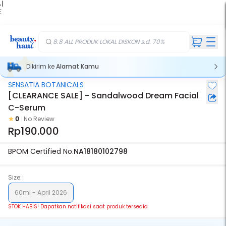
 |
E
kir
iah
8.8 ALL PRODUK LOKAL DISKON s.d. 70%
Dikirim ke
Alamat Kamu
SENSATIA BOTANICALS
Stok Habis
[CLEARANCE SALE] - Sandalwood Dream Facial
C-Serum
0
No Review
Rp190.000
BPOM Certified No.
NA18180102798
Size:
60ml - April 2026
STOK HABIS! Dapatkan notifikasi saat produk tersedia