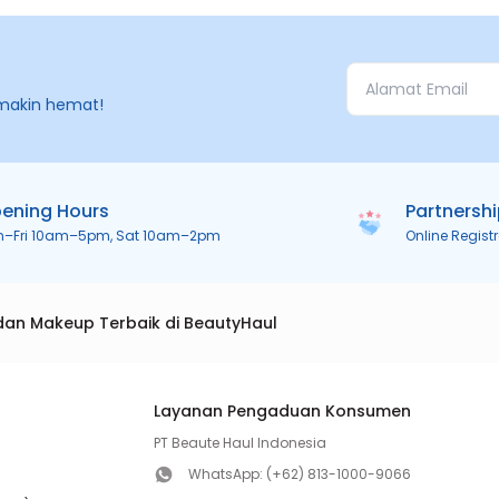
makin hemat!
ening Hours
Partnersh
n–Fri 10am–5pm, Sat 10am–2pm
Online Regist
dan Makeup Terbaik di BeautyHaul
Layanan Pengaduan Konsumen
PT Beaute Haul Indonesia
WhatsApp:
(+62) 813-1000-9066