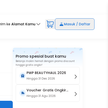
irim ke
Alamat Kamu
Masuk / Daftar
Promo spesial buat kamu
Belanja makin hemat dengan promo discount
hingga gratis ongkir!
PWP BEAUTYHAUL 2026
Hingga
31 Des 2026
Voucher Gratis Ongkir
15RB (Only on Website)
Hingga
31 Agu 2026