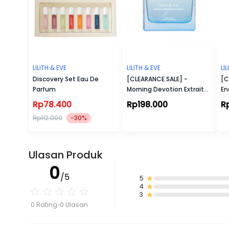
LILITH & EVE
LILITH & EVE
LI
Discovery Set Eau De
[CLEARANCE SALE] -
[C
Parfum
Morning Devotion Extrait
En
De Parfum
Rp78.400
Rp198.000
R
Rp112.000
-30%
Ulasan Produk
0
/5
5
4
3
0 Rating
0 Ulasan