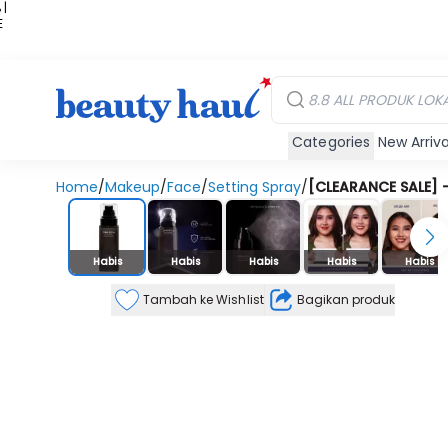
 |
E
kir
iah
Categories
New Arriva
Home
/
Makeup
/
Face
/
Setting Spray
/
[CLEARANCE SALE] -
Stok Habis
Habis
Habis
Habis
Habis
Habis
Tambah ke Wishlist
Bagikan produk