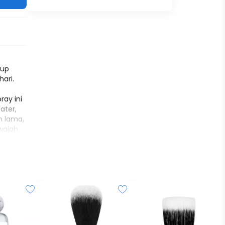
eup
hari.
ray ini
ater,
n lama,
wajah.
 masker