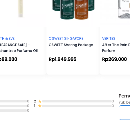
LITH & EVE
O'SWEET SINGAPORE
VERITES
LEARANCE SALE] -
OSWEET Sharing Package
After The Rain 
chantree Perfume Oil
Parfum
p89.000
Rp1.949.995
Rp269.000
Pern
0
2
0
Yuk, b
0
1
0
0