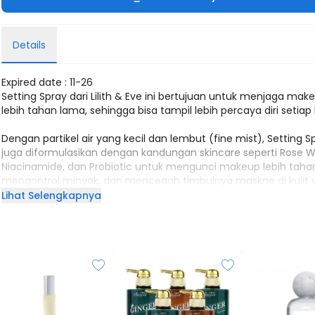
Details
Expired date : 11-26
Setting Spray dari Lilith & Eve ini bertujuan untuk menjaga mak
lebih tahan lama, sehingga bisa tampil lebih percaya diri setiap 
Dengan partikel air yang kecil dan lembut (fine mist), Setting Sp
juga diformulasikan dengan kandungan skincare seperti Rose W
Niacinamide, dan Probiotic untuk mengunci makeup lebih taha
mengontrol minyak, dan mencegah timbulnya maskne di kulit 
Setting Spray ini juga berfungsi mencegah makeup transfer ke
Lihat Selengkapnya
dan membuat penampilan lebih percaya diri.