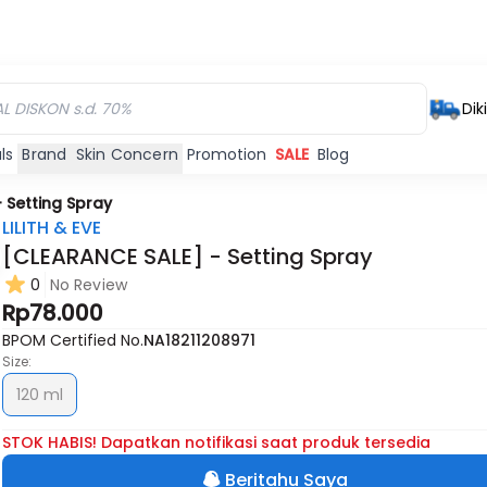
Dik
ls
Brand
Skin Concern
Promotion
SALE
Blog
 Setting Spray
LILITH & EVE
[CLEARANCE SALE] - Setting Spray
0
No Review
Rp78.000
BPOM Certified No.
NA18211208971
Size:
120 ml
STOK HABIS! Dapatkan notifikasi saat produk tersedia
Beritahu Saya