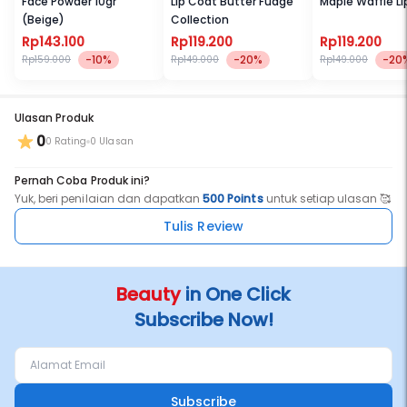
Face Powder 10gr
Lip Coat Butter Fudge
Maple Waffle L
(Beige)
Collection
Rp143.100
Rp119.200
Rp119.200
-10%
-20%
-20
Rp159.000
Rp149.000
Rp149.000
Ulasan Produk
0
0 Rating
0 Ulasan
Pernah Coba Produk ini?
Yuk, beri penilaian dan dapatkan
500 Points
untuk setiap ulasan 🥰
Tulis Review
Beauty
in One Click
Subscribe Now!
Subscribe