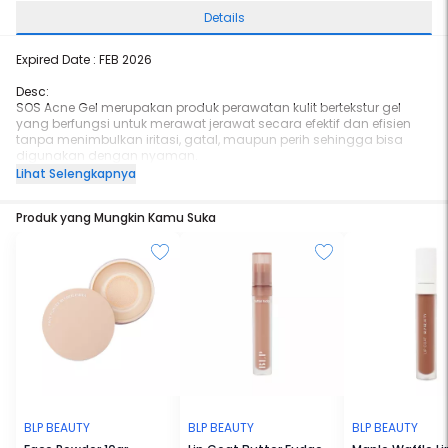
Details
Expired Date : FEB 2026
Desc:
SOS Acne Gel merupakan produk perawatan kulit bertekstur gel
yang berfungsi untuk merawat jerawat secara efektif dan efisien
tanpa menimbulkan iritasi, gatal, maupun perih sehingga bisa
digunakan dengan nyaman.
SOS Acne Gel bekerja cepat membantu melawan bakteri penyebab
Lihat Selengkapnya
jerawat dan membantu menenangkan kulit kemerahan. Gel ini
juga dapat membantu mengurangi tampilan noda gelap
Produk yang Mungkin Kamu Suka
sekaligus merawat tekstur kulit. Produk ini juga terbukti secara klinis
cocok untuk kulit sensitif.
BLP BEAUTY
BLP BEAUTY
BLP BEAUTY