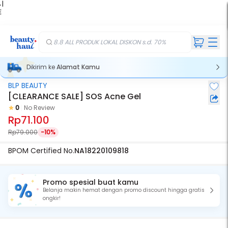
 |
E
kir
iah
8.8 ALL PRODUK LOKAL DISKON s.d. 70%
Dikirim ke
Alamat Kamu
BLP BEAUTY
[CLEARANCE SALE] SOS Acne Gel
0
No Review
Rp71.100
Rp79.000
-10%
BPOM Certified No.
NA18220109818
Promo spesial buat kamu
Belanja makin hemat dengan promo discount hingga gratis
ongkir!