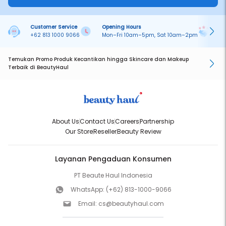
Customer Service
Opening Hours
Pa
+62 813 1000 9066
Mon–Fri 10am–5pm, Sat 10am–2pm
On
Temukan Promo Produk Kecantikan hingga Skincare dan Makeup
Terbaik di BeautyHaul
About Us
Contact Us
Careers
Partnership
Our Store
Reseller
Beauty Review
Layanan Pengaduan Konsumen
PT Beaute Haul Indonesia
WhatsApp:
(+62) 813-1000-9066
Email:
cs@beautyhaul.com