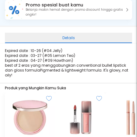
Promo spesial buat kamu
Belanja makin hemat dengan promo discount hingga gratis
ongkir!
Details
Expired date : 10-26 (
#04 Jelly)
Expired date : 03-27 (
#05 Lemon Tea)
Expired date : 04-27 (
#09 Hawthorn)
best of 2 eras yang menggabungkan conventional bullet lipstick
dan gloss formulaPigmented & lightweight formula. It's glowy, not
oily!
Produk yang Mungkin Kamu Suka