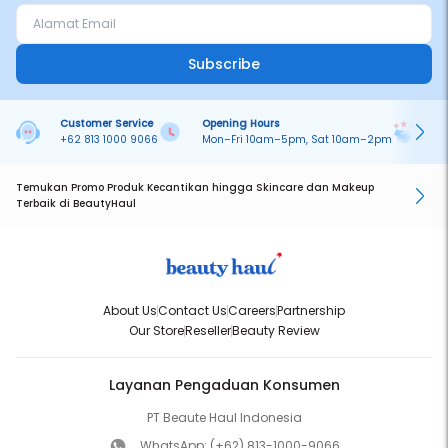
Subscribe
Customer Service
Opening Hours
Pa
+62 813 1000 9066
Mon–Fri 10am–5pm, Sat 10am–2pm
On
Temukan Promo Produk Kecantikan hingga Skincare dan Makeup
Terbaik di BeautyHaul
About Us
Contact Us
Careers
Partnership
Our Store
Reseller
Beauty Review
Layanan Pengaduan Konsumen
PT Beaute Haul Indonesia
WhatsApp:
(+62) 813-1000-9066