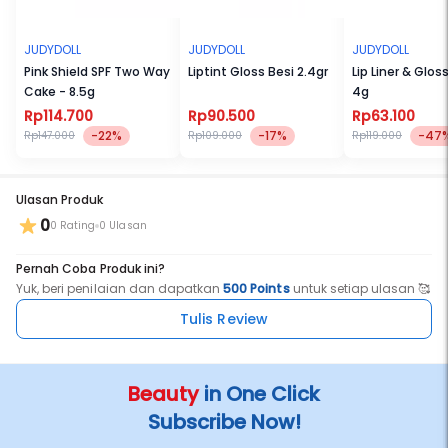
JUDYDOLL
JUDYDOLL
JUDYDOLL
Pink Shield SPF Two Way
Liptint Gloss Besi 2.4gr
Lip Liner & Glos
Cake - 8.5g
4g
Rp114.700
Rp90.500
Rp63.100
-22%
-17%
-47
Rp147.000
Rp109.000
Rp119.000
Ulasan Produk
0
0 Rating
0 Ulasan
Pernah Coba Produk ini?
Yuk, beri penilaian dan dapatkan
500 Points
untuk setiap ulasan 🥰
Tulis Review
Beauty
in One Click
Subscribe Now!