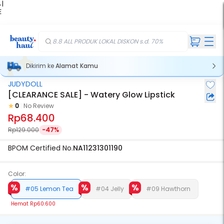
 |
E
kir
iah
8.8 ALL PRODUK LOKAL DISKON s.d. 70%
Dikirim ke
Alamat Kamu
JUDYDOLL
[CLEARANCE SALE] - Watery Glow Lipstick
0
No Review
Rp68.400
Rp129.000
-47%
BPOM Certified No.
NA11231301190
Color:
#05 Lemon Tea
#04 Jelly
#09 Hawthorn
Hemat
Rp60.600