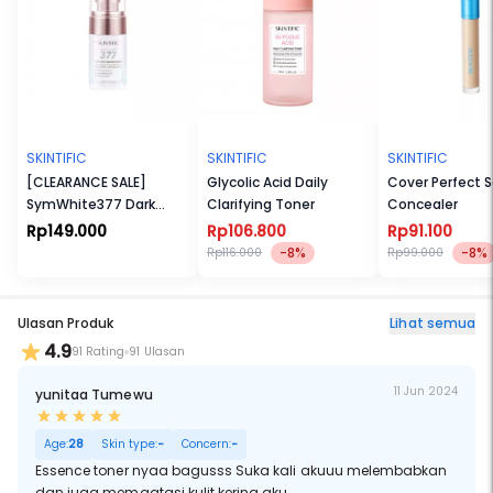
SKINTIFIC
SKINTIFIC
SKINTIFIC
[CLEARANCE SALE]
Glycolic Acid Daily
Cover Perfect 
SymWhite377 Dark
Clarifying Toner
Concealer
Spot Eraser Serum
Rp149.000
Rp106.800
Rp91.100
-8%
-8%
Rp116.000
Rp99.000
Ulasan Produk
Lihat semua
4.9
91 Rating
91 Ulasan
11 Jun 2024
yunitaa Tumewu
Age:
28
Skin type:
-
Concern:
-
Essence toner nyaa bagusss Suka kali akuuu melembabkan
dan juga memgatasi kulit kering aku