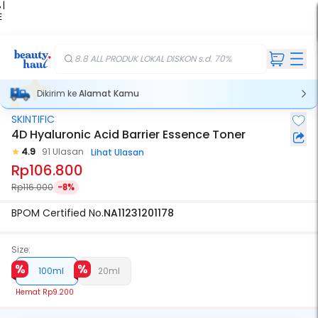
 |
E
kir
iah
8.8 ALL PRODUK LOKAL DISKON s.d. 70%
Dikirim ke
Alamat Kamu
SKINTIFIC
4D Hyaluronic Acid Barrier Essence Toner
4.9
91 Ulasan
Lihat Ulasan
Rp106.800
Rp116.000
-8%
BPOM Certified No.
NA11231201178
Size:
100ml
20ml
Hemat
Rp9.200