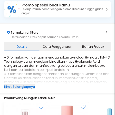
Promo spesial buat kamu
Belanja makin hemat dengan promo discount hingga gratis
ongkir!
Temukan di Store
Ketersediaan stock dapat berubah sewaktu-waktu
Details
Cara Penggunaan
Bahan Produk
● Diformulasikan dengan menggunakan teknologi HymagicTM-4D
Technology yang mengkombinasikan 4 tipe Hyaluronic Acid
dengan tujuan dan manfaat yang berbeda untuk melembabkan
kulit sampai kedalam pori-pori terdalam
● Dikombinasikan dengan tambahan kandungan Ceramides and
Centella Asiatica, essence toner ini memperkuat skin barrier,
menjaga kulit dari faktor eksternal yang bisa merusak kesehatan
kulit dan juga bisa menenangkan kulit
Lihat Selengkapnya
● Memberikan kelembaban secara intensif dan instan kepada kulit
secepat 10 detik
Produk yang Mungkin Kamu Suka
● Masalah kulit dehidrasi seperti kulit kering, rasa ketarik ataupun
merah bisa diatasi secara efektif dan cepat
● Tekstur yang sangat ringan dan cepat menyerap kedalam kulit
tanpa membuat kulit terasa lengket atau berminyak