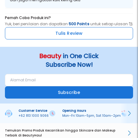
Pernah Coba Produk ini?
Yuk, beri penilaian dan dapatkan
500 Points
untuk setiap ulasan 🥰
Tulis Review
Beauty
in One Click
Subscribe Now!
Subscribe
Customer Service
Opening Hours
Pa
+62 813 1000 9066
Mon–Fri 10am–5pm, Sat 10am–2pm
On
Temukan Promo Produk Kecantikan hingga Skincare dan Makeup
Terbaik di BeautyHaul