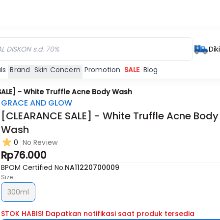
Dik
ls
Brand
Skin Concern
Promotion
SALE
Blog
ALE] - White Truffle Acne Body Wash
GRACE AND GLOW
[CLEARANCE SALE] - White Truffle Acne Body
Wash
0
No Review
Rp76.000
BPOM Certified No.
NA11220700009
Size:
300ml
STOK HABIS! Dapatkan notifikasi saat produk tersedia