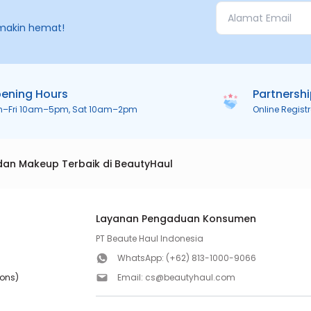
makin hemat!
ening Hours
Partnersh
n–Fri 10am–5pm, Sat 10am–2pm
Online Regist
dan Makeup Terbaik di BeautyHaul
Layanan Pengaduan Konsumen
PT Beaute Haul Indonesia
WhatsApp:
(+62) 813-1000-9066
ions)
Email:
cs@beautyhaul.com