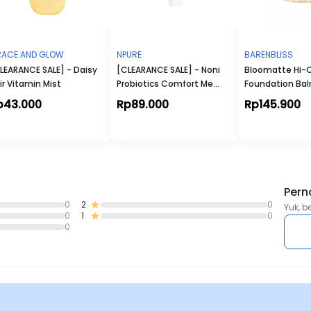
ACE AND GLOW
NPURE
BARENBLISS
LEARANCE SALE] - Daisy
[CLEARANCE SALE] - Noni
Bloomatte Hi-
ir Vitamin Mist
Probiotics Comfort Me
Foundation Ba
Moisturizer 30ml
p43.000
Rp89.000
Rp145.900
Pern
0
2
0
Yuk, b
0
1
0
0