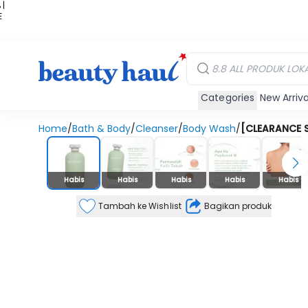
 |
E
kir
iah
Categories
New Arriva
Home
/
Bath & Body
/
Cleanser
/
Body Wash
/
[CLEARANCE S
Stok Habis
Habis
Habis
Habis
Habis
Habis
Tambah ke Wishlist
Bagikan produk