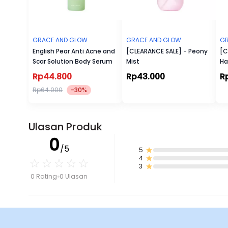
GRACE AND GLOW
GRACE AND GLOW
GR
English Pear Anti Acne and
[CLEARANCE SALE] - Peony
[C
Scar Solution Body Serum
Mist
Ha
Rp44.800
Rp43.000
R
Rp64.000
-30%
Ulasan Produk
0
/5
5
4
3
0 Rating
0 Ulasan