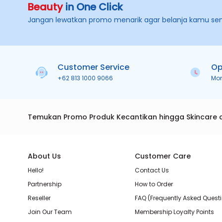
Beauty
in One Click
Jangan lewatkan promo menarik agar belanja kamu se
Customer Service
Op
+62 813 1000 9066
Mo
Temukan Promo Produk Kecantikan hingga Skincare 
About Us
Customer Care
Hello!
Contact Us
Partnership
How to Order
Reseller
FAQ (Frequently Asked Quest
Join Our Team
Membership Loyalty Points