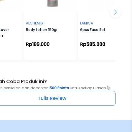
ALCHEMIST
LAMICA
Cover
Body Lotion 150gr
6pcs Face Set
lm
Rp189.000
Rp585.000
ah Coba Produk ini?
eri penilaian dan dapatkan
500 Points
untuk setiap ulasan 🥰
Tulis Review