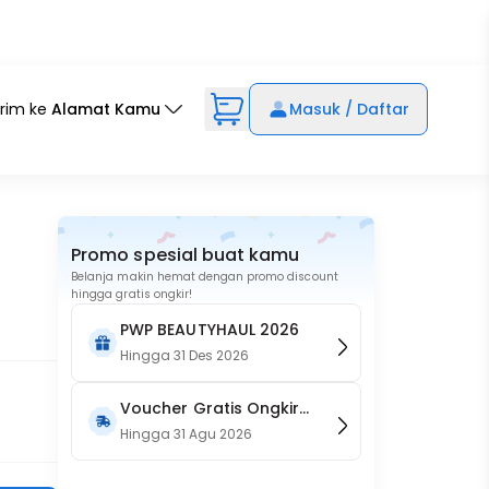
irim ke
Alamat Kamu
Masuk / Daftar
Promo spesial buat kamu
Belanja makin hemat dengan promo discount
hingga gratis ongkir!
PWP BEAUTYHAUL 2026
Hingga
31 Des 2026
Voucher Gratis Ongkir
15RB (Only on Website)
Hingga
31 Agu 2026