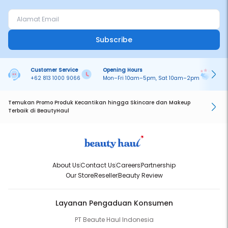
Subscribe
Customer Service
Opening Hours
Pa
+62 813 1000 9066
Mon–Fri 10am–5pm, Sat 10am–2pm
On
Temukan Promo Produk Kecantikan hingga Skincare dan Makeup
Terbaik di BeautyHaul
About Us
Contact Us
Careers
Partnership
Our Store
Reseller
Beauty Review
Layanan Pengaduan Konsumen
PT Beaute Haul Indonesia