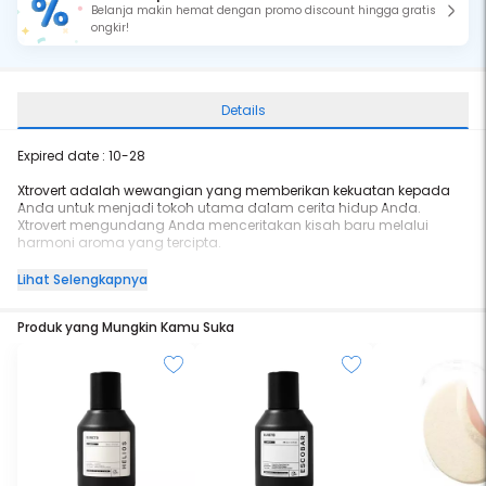
Belanja makin hemat dengan promo discount hingga gratis
ongkir!
Details
Expired date : 10-28
Xtrovert adalah wewangian yang memberikan kekuatan kepada
Anda untuk menjadi tokoh utama dalam cerita hidup Anda.
Xtrovert mengundang Anda menceritakan kisah baru melalui
harmoni aroma yang tercipta.
Dengan top Notes yang segar memberikan kesan gembira, aroma
Lihat Selengkapnya
soft dari lili of the valley yang menawan, Xtrovert meninggalkan
kesan yang tak terlupakan setiap kali anda menggunakannya.
Produk yang Mungkin Kamu Suka
- Top : Passion Fruit,Pear,Rapsberry
- Middle : Cassis Buds,Lily Of The Valley
- Base : Patchouli,Heliotrope,Sandal Wood,Amber,Ambroxan
BPOM : NA18230607182
Tahan hingga 12 jam