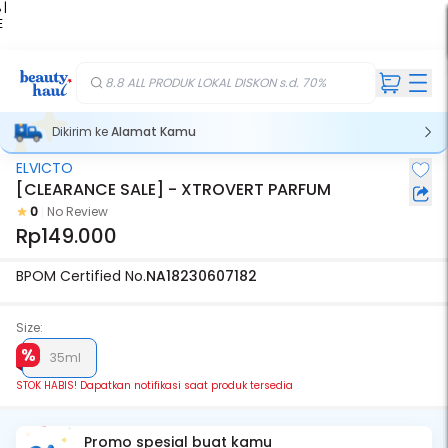
 |
E
kir
iah
8.8 ALL PRODUK LOKAL DISKON s.d. 70%
Dikirim ke
Alamat Kamu
ELVICTO
Stok Habis
[CLEARANCE SALE] - XTROVERT PARFUM
0
No Review
Rp149.000
BPOM Certified No.
NA18230607182
Size:
35ml
STOK HABIS! Dapatkan notifikasi saat produk tersedia
Promo spesial buat kamu