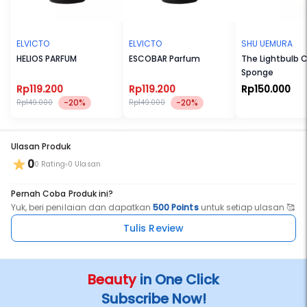
ELVICTO
ELVICTO
SHU UEMURA
HELIOS PARFUM
ESCOBAR Parfum
The Lightbulb
Sponge
Rp119.200
Rp119.200
Rp150.000
-20%
-20%
Rp149.000
Rp149.000
Ulasan Produk
0
0 Rating
0 Ulasan
Pernah Coba Produk ini?
Yuk, beri penilaian dan dapatkan
500 Points
untuk setiap ulasan 🥰
Tulis Review
Beauty
in One Click
Subscribe Now!