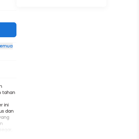
 semua
an
n tahan
 ini
us dan
 yang
an
segar,