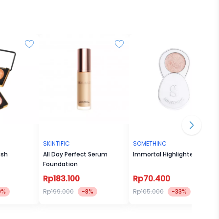
SKINTIFIC
SOMETHINC
ush
All Day Perfect Serum
Immortal Highlighter
Foundation
Rp183.100
Rp70.400
0%
Rp199.000
-8%
Rp105.000
-33%