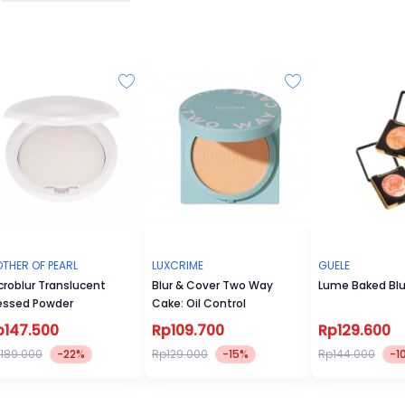
THER OF PEARL
LUXCRIME
GUELE
croblur Translucent
Blur & Cover Two Way
Lume Baked Bl
essed Powder
Cake: Oil Control
p147.500
Rp109.700
Rp129.600
189.000
-22%
Rp129.000
-15%
Rp144.000
-1