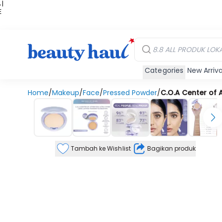
 |
E
kir
iah
Categories
New Arriva
Home
/
Makeup
/
Face
/
Pressed Powder
/
C.O.A Center of 
Tambah ke Wishlist
Bagikan produk