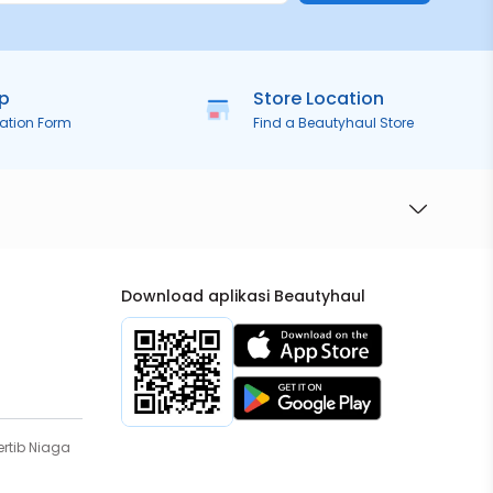
ip
Store Location
ration Form
Find a Beautyhaul Store
Download aplikasi Beautyhaul
rtib Niaga