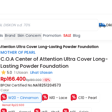
Dik
ls
Brand
Skin Concern
Promotion
SALE
Blog
Attention Ultra Cover Long-Lasting Powder Foundation
MOTHER OF PEARL
C.O.A Center of Attention Ultra Cover Long-
Lasting Powder Foundation
5.0
1 Ulasan
Lihat Ulasan
Rp166.400
Rp189.000
-12%
BPOM Certified No.
NA18251204573
Color:
W20 - Cinnamon
N10 - Lace
C10 - Pearl
Hemat
Rp22.600