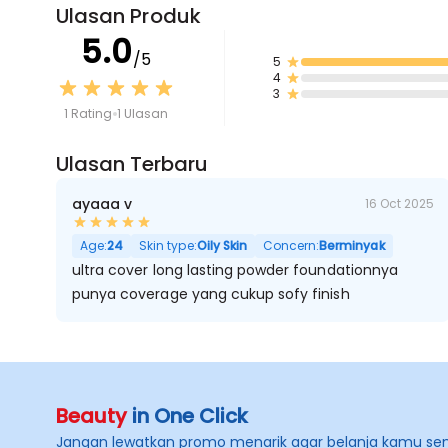
Ulasan Produk
5.0
/5
5
4
3
1 Rating
1 Ulasan
Ulasan Terbaru
ayaaa v
16 Oct 2025
Age:
24
Skin type:
Oily Skin
Concern:
Berminyak
ultra cover long lasting powder foundationnya
punya coverage yang cukup sofy finish
Beauty
in One Click
Jangan lewatkan promo menarik agar belanja kamu se