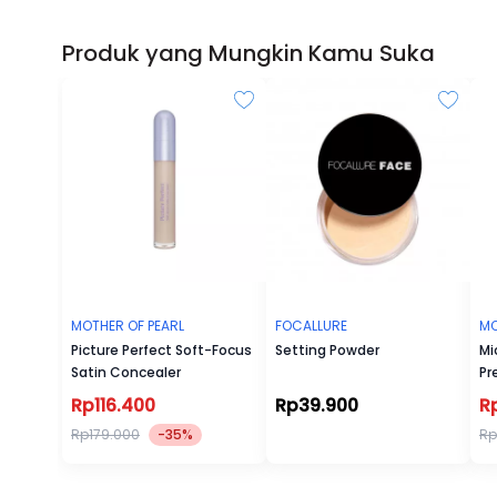
Produk yang Mungkin Kamu Suka
MOTHER OF PEARL
FOCALLURE
MO
Picture Perfect Soft-Focus
Setting Powder
Mi
Satin Concealer
Pr
Rp116.400
Rp39.900
R
Rp179.000
-35%
Rp