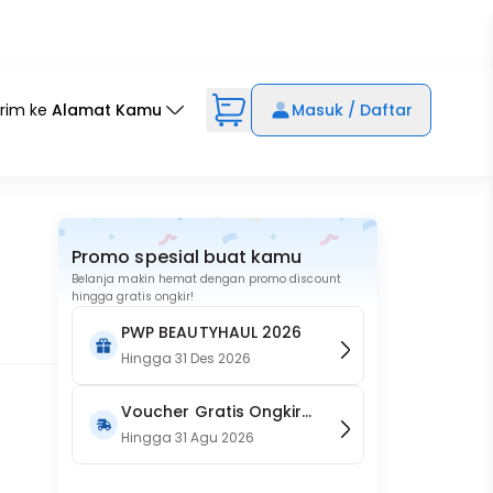
irim ke
Alamat Kamu
Masuk / Daftar
Promo spesial buat kamu
Belanja makin hemat dengan promo discount
hingga gratis ongkir!
PWP BEAUTYHAUL 2026
Hingga
31 Des 2026
Voucher Gratis Ongkir
15RB (Only on Website)
Hingga
31 Agu 2026