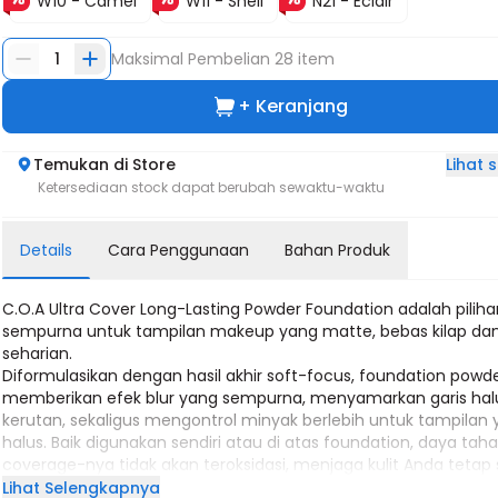
W10 - Camel
W11 - Shell
N21 - Eclair
1
Maksimal Pembelian
28
item
+ Keranjang
Lihat
Temukan di Store
Ketersediaan stock dapat berubah sewaktu-waktu
Details
Cara Penggunaan
Bahan Produk
C.O.A Ultra Cover Long-Lasting Powder Foundation adalah pilih
sempurna untuk tampilan makeup yang matte, bebas kilap da
seharian.
Diformulasikan dengan hasil akhir soft-focus, foundation powder
memberikan efek blur yang sempurna, menyamarkan garis hal
kerutan, sekaligus mengontrol minyak berlebih untuk tampilan
halus. Baik digunakan sendiri atau di atas foundation, daya tah
coverage-nya tidak akan teroksidasi, menjaga kulit Anda tetap 
merata, dan matte lembut sepanjang hari.
Lihat Selengkapnya