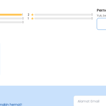
Pern
1
2
0
Yuk, b
0
1
0
0
makin hemat!