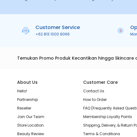
Customer Service
Op
+62 813 1000 9066
Mo
Temukan Promo Produk Kecantikan hingga Skincare 
About Us
Customer Care
Hello!
Contact Us
Partnership
How to Order
Reseller
FAQ (Frequently Asked Quest
Join Our Team
Membership Loyalty Points
Store Location
Shipping, Delivery, & Return P
Beauty Review
Terms & Conditions