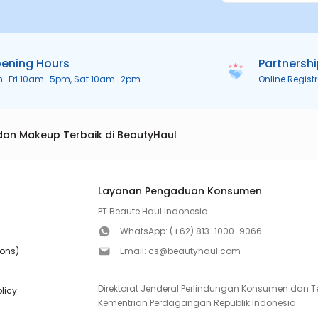
ening Hours
Partnersh
n–Fri 10am–5pm, Sat 10am–2pm
Online Regist
dan Makeup Terbaik di BeautyHaul
Layanan Pengaduan Konsumen
PT Beaute Haul Indonesia
WhatsApp:
(+62) 813-1000-9066
ions)
Email:
cs@beautyhaul.com
Direktorat Jenderal Perlindungan Konsumen dan Te
olicy
Kementrian Perdagangan Republik Indonesia