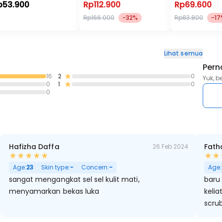
p53.900
Rp112.900
Rp69.600
Rp166.000
-32%
Rp83.800
-17
Lihat semua
Pern
16
2
0
Yuk, b
0
1
0
0
Hafizha Daffa
Fath
26 Feb 2024
 Berminyak, Pori Besar
Age:
23
Skin type:
-
Concern:
-
Age:
sangat mengangkat sel sel kulit mati,
baru 
menyamarkan bekas luka
kelia
scrub