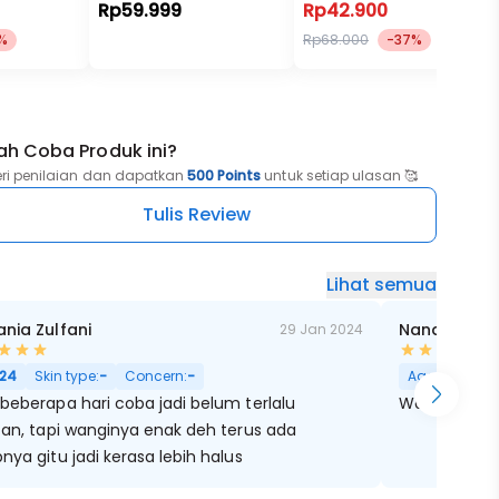
Rp59.999
Rp42.900
%
Rp68.000
-37%
ah Coba Produk ini?
eri penilaian dan dapatkan
500 Points
untuk setiap ulasan 🥰
Tulis Review
Lihat semua
ania Zulfani
Nandya Liris
29 Jan 2024
24
Skin type:
-
Concern:
-
Age:
28
Skin
beberapa hari coba jadi belum terlalu
Wangi kopiny
tan, tapi wanginya enak deh terus ada
nya gitu jadi kerasa lebih halus