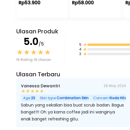
Rp53.900
Rp58.000
R
Ulasan Produk
5.0
/5
5
4
3
16 Rating
16 Ulasan
Ulasan Terbaru
Vanessa Dewantri
26 May 2024
Age:
23
Skin type:
Combination Skin
Concern:
Noda Hitam,
Sabun yang sekalian bisa buat scrub badan. Bagus
banget!!! Oh ya karna coffee jadi ini wanginya
enak banget refreshing gitu.