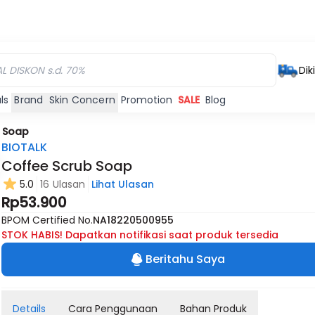
Dik
ls
Brand
Skin Concern
Promotion
SALE
Blog
b Soap
BIOTALK
Coffee Scrub Soap
5.0
16 Ulasan
Lihat Ulasan
Rp53.900
BPOM Certified No.
NA18220500955
STOK HABIS! Dapatkan notifikasi saat produk tersedia
Beritahu Saya
Details
Cara Penggunaan
Bahan Produk