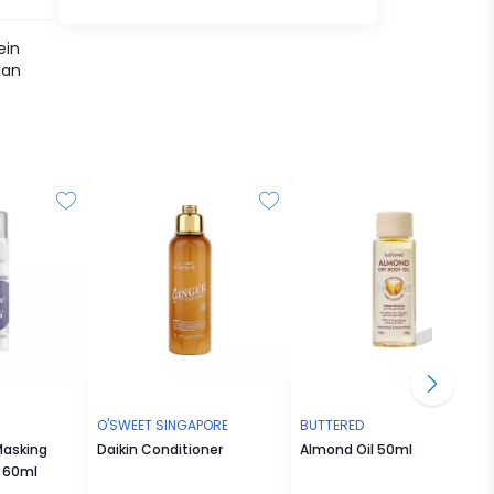
ein
dan
O'SWEET SINGAPORE
BUTTERED
Masking
Daikin Conditioner
Almond Oil 50ml
 60ml