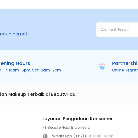
makin hemat!
ening Hours
Partnersh
n–Fri 10am–5pm, Sat 10am–2pm
Online Regist
dan Makeup Terbaik di BeautyHaul
Layanan Pengaduan Konsumen
PT Beaute Haul Indonesia
WhatsApp:
(+62) 813-1000-9066