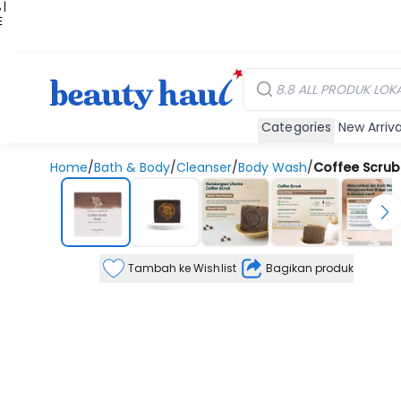
 |
E
kir
iah
Categories
New Arriva
Home
/
Bath & Body
/
Cleanser
/
Body Wash
/
Coffee Scru
Tambah ke Wishlist
Bagikan produk