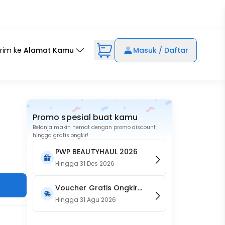
irim ke
Alamat Kamu
Masuk / Daftar
Promo spesial buat kamu
Belanja makin hemat dengan promo discount
hingga gratis ongkir!
PWP BEAUTYHAUL 2026
Hingga
31 Des 2026
Voucher Gratis Ongkir
15RB (Only on Website)
Hingga
31 Agu 2026