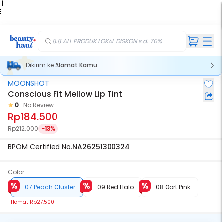
 |
E
kir
iah
8.8 ALL PRODUK LOKAL DISKON s.d. 70%
Dikirim ke
Alamat Kamu
MOONSHOT
Conscious Fit Mellow Lip Tint
0
No Review
Rp184.500
Rp212.000
-13%
BPOM Certified No.
NA26251300324
Color:
07 Peach Cluster
09 Red Halo
08 Oort Pink
Hemat
Rp27.500