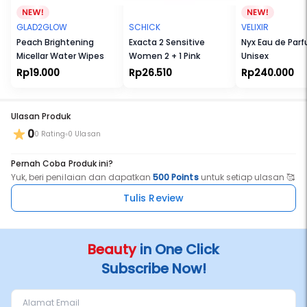
GLAD2GLOW
SCHICK
VELIXIR
Peach Brightening
Exacta 2 Sensitive
Nyx Eau de Parf
Micellar Water Wipes
Women 2 + 1 Pink
Unisex
Rp19.000
Rp26.510
Rp240.000
Ulasan Produk
0
0 Rating
0 Ulasan
Pernah Coba Produk ini?
Yuk, beri penilaian dan dapatkan
500 Points
untuk setiap ulasan 🥰
Tulis Review
Beauty
in One Click
Subscribe Now!