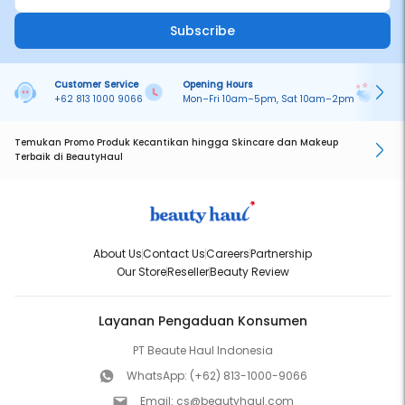
Subscribe
Customer Service
Opening Hours
Pa
+62 813 1000 9066
Mon–Fri 10am–5pm, Sat 10am–2pm
On
Temukan Promo Produk Kecantikan hingga Skincare dan Makeup
Terbaik di BeautyHaul
About Us
Contact Us
Careers
Partnership
Our Store
Reseller
Beauty Review
Layanan Pengaduan Konsumen
PT Beaute Haul Indonesia
WhatsApp:
(+62) 813-1000-9066
Email:
cs@beautyhaul.com