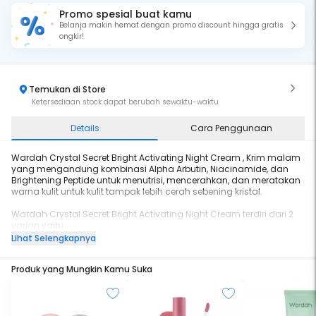
Promo spesial buat kamu
Belanja makin hemat dengan promo discount hingga gratis
ongkir!
Temukan di Store
Ketersediaan stock dapat berubah sewaktu-waktu
Details
Cara Penggunaan
Wardah Crystal Secret Bright Activating Night Cream , Krim malam
yang mengandung kombinasi Alpha Arbutin, Niacinamide, dan
Brightening Peptide untuk menutrisi, mencerahkan, dan meratakan
warna kulit untuk kulit tampak lebih cerah sebening kristal.
Wardah Crystal Secret Bright Activating Night Cream terdiri dari 2
varian yaitu :
1. Wardah Crystal Secret Bright Activating Night Cream 15 ml (Krim
Lihat Selengkapnya
Malam)
2. Wardah Crystal Secret Bright Activating Night Cream 30 g (Krim
Produk yang Mungkin Kamu Suka
Malam)
Manfaat:
- Menutrisi, mencerahkan, dan meratakan warna kulit
- Meratakan warna kulit & cerahkan noda hitam bekas jerawat