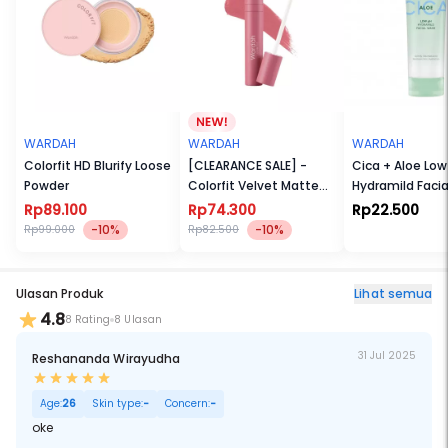
- Mencerahkan dan glowing
Key Ingredients:
- Edelweiss Extract: membantu proses pencerahan kulit secara
menyeluruh
- Alpha Arbutin: mencerahkan noda hitam dan bekas jerawat serta
meratakan warna kulit
- Brightening Peptide: menghambat produksi melanin yang
menyebabkan penggelapan kulit
WARDAH
WARDAH
WARDAH
- Niacinamide: Mengurangi tampilan kulit kusam.
Colorfit HD Blurify Loose
[CLEARANCE SALE] -
Cica + Aloe Low
Powder
Colorfit Velvet Matte
Hydramild Faci
Jenis Kulit: Semua Jenis Kulit
Lip Mousse 4 g
Rp89.100
Rp74.300
Rp22.500
-10%
-10%
Rp99.000
Rp82.500
Ulasan Produk
Lihat semua
4.8
8 Rating
8 Ulasan
31 Jul 2025
Reshananda Wirayudha
Age:
26
Skin type:
-
Concern:
-
oke