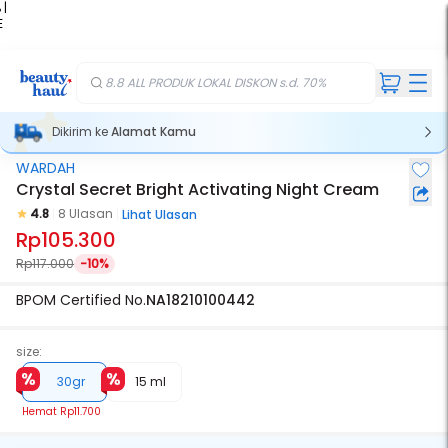
 |
E
kir
iah
8.8 ALL PRODUK LOKAL DISKON s.d. 70%
Dikirim ke
Alamat Kamu
WARDAH
Crystal Secret Bright Activating Night Cream
4.8
8 Ulasan
Lihat Ulasan
Rp105.300
Rp117.000
-10%
BPOM Certified No.
NA18210100442
size:
30gr
15 ml
Hemat
Rp11.700