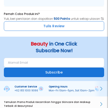
Pernah Coba Produk ini?
Yuk, beri penilaian dan dapatkan
500 Points
untuk setiap ulasan 🥰
Tulis Review
Beauty
in One Click
Subscribe Now!
Subscribe
Customer Service
Opening Hours
Pa
+62 813 1000 9066
Mon–Fri 10am–5pm, Sat 10am–2pm
On
Temukan Promo Produk Kecantikan hingga Skincare dan Makeup
Terbaik di BeautyHaul