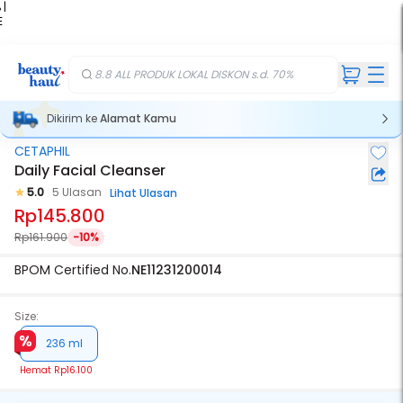
 |
E
kir
iah
8.8 ALL PRODUK LOKAL DISKON s.d. 70%
Dikirim ke
Alamat Kamu
CETAPHIL
Daily Facial Cleanser
5.0
5 Ulasan
Lihat Ulasan
Rp145.800
Rp161.900
-10%
BPOM Certified No.
NE11231200014
Size:
236 ml
Hemat
Rp16.100