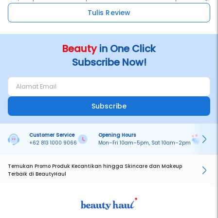
Tulis Review
Beauty
in One Click
Subscribe Now!
Subscribe
Customer Service
Opening Hours
Pa
+62 813 1000 9066
Mon–Fri 10am–5pm, Sat 10am–2pm
On
Temukan Promo Produk Kecantikan hingga Skincare dan Makeup
Terbaik di BeautyHaul