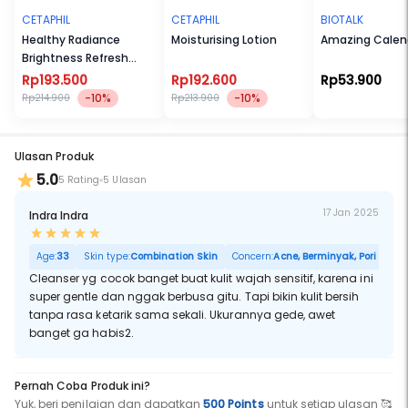
CETAPHIL
CETAPHIL
BIOTALK
Healthy Radiance
Moisturising Lotion
Amazing Calen
Brightness Refresh
Toner 150ml
Rp193.500
Rp192.600
Rp53.900
-10%
-10%
Rp214.900
Rp213.900
Ulasan Produk
5.0
5 Rating
5 Ulasan
17 Jan 2025
Indra Indra
Age:
33
Skin type:
Combination Skin
Concern:
Acne, Berminyak, Pori Besar
Cleanser yg cocok banget buat kulit wajah sensitif, karena ini
super gentle dan nggak berbusa gitu. Tapi bikin kulit bersih
tanpa rasa ketarik sama sekali. Ukurannya gede, awet
banget ga habis2.
Pernah Coba Produk ini?
Yuk, beri penilaian dan dapatkan
500 Points
untuk setiap ulasan 🥰