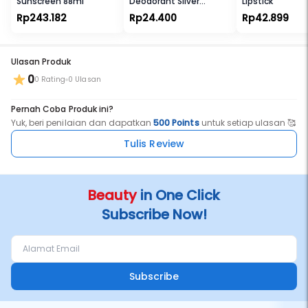
Sunscreen 88ml
Deodorant Silver
Lipstick
- Tidak berminyak, non-comedogenic, dan dermatologist tested
Protect Roll On
Rp243.182
Rp24.400
Rp42.899
Nomor BPOM / BPOM Number:
NA49191205097
Ulasan Produk
0
0 Rating
0 Ulasan
Pernah Coba Produk ini?
Yuk, beri penilaian dan dapatkan
500 Points
untuk setiap ulasan 🥰
Tulis Review
Beauty
in One Click
Subscribe Now!
Subscribe