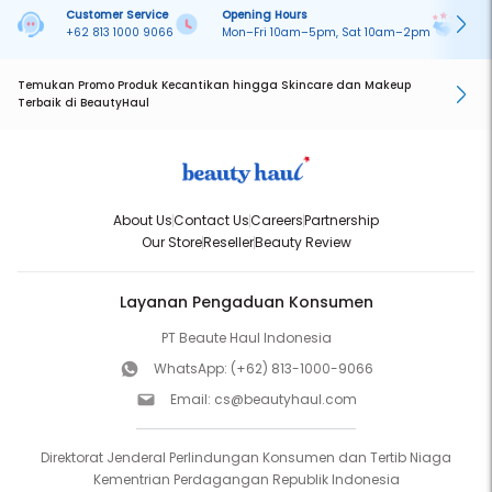
Customer Service
Opening Hours
Pa
+62 813 1000 9066
Mon–Fri 10am–5pm, Sat 10am–2pm
On
Temukan Promo Produk Kecantikan hingga Skincare dan Makeup
Terbaik di BeautyHaul
About Us
Contact Us
Careers
Partnership
Our Store
Reseller
Beauty Review
Layanan Pengaduan Konsumen
PT Beaute Haul Indonesia
WhatsApp:
(+62) 813-1000-9066
Email:
cs@beautyhaul.com
Direktorat Jenderal Perlindungan Konsumen dan Tertib Niaga
Kementrian Perdagangan Republik Indonesia