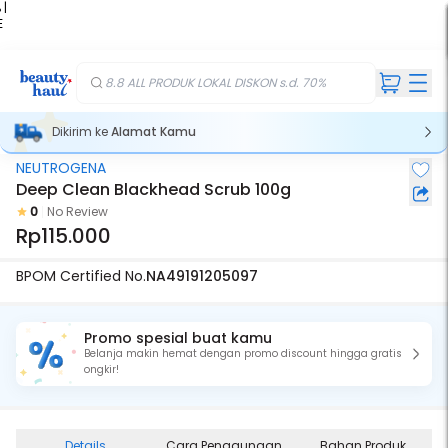
 |
E
kir
iah
8.8 ALL PRODUK LOKAL DISKON s.d. 70%
Dikirim ke
Alamat Kamu
NEUTROGENA
Deep Clean Blackhead Scrub 100g
0
No Review
Rp115.000
BPOM Certified No.
NA49191205097
Promo spesial buat kamu
Belanja makin hemat dengan promo discount hingga gratis
ongkir!
Details
Cara Penggunaan
Bahan Produk